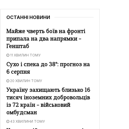
ОСТАННІ НОВИНИ
Майже чверть боїв на фронті
припала на два напрямки –
Генштаб
11 ХВИЛИН ТОМУ
Сухо і спека до 38°: прогноз на
6 серпня
20 ХВИЛИН ТОМУ
Україну захищають близько 16
тисяч іноземних добровольців
із 72 країн – військовий
омбудсман
43 ХВИЛИНИ ТОМУ