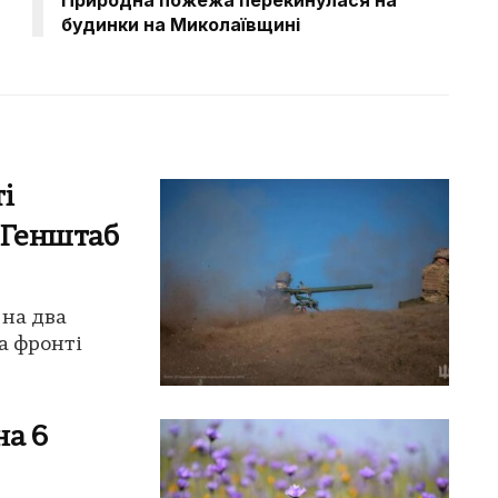
будинки на Миколаївщині
і
 Генштаб
 на два
а фронті
на 6