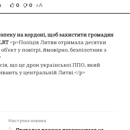
A
0
0
В
A
зпеку на кордоні, щоб захистити громадян
 LRT
<p>Поліція Литви отримала десятки
б’єкт у повітрі, ймовірно, безпілотник з
у
сія, що це дрон української ППО, який
ивають у центральній Литві.</p>
Наступна новина
Природна пожежа перекинулася на