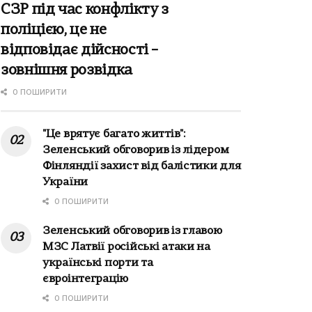
СЗР під час конфлікту з
поліцією, це не
відповідає дійсності –
зовнішня розвідка
0 ПОШИРИТИ
"Це врятує багато життів":
Зеленський обговорив із лідером
Фінляндії захист від балістики для
України
0 ПОШИРИТИ
Зеленський обговорив із главою
МЗС Латвії російські атаки на
українські порти та
євроінтеграцію
0 ПОШИРИТИ