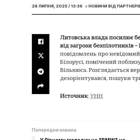
28 ЛИПНЯ, 2025 / 13:36
в
НОВИНИ ВІД ПАРТНЕРІ
Литовська влада посилює бе
від загрози безпілотників –
повідомлень про невідомий о
Білорусі, помічений поблиз
Вільнюса. Розглядається вер
дезорієнтувався, пошуки тр
Источник
:
УНН
Попередня новина
У Рівному молодик на "BMW" на