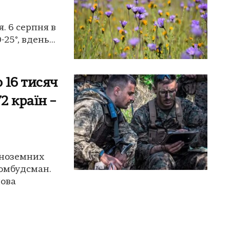
я. 6 серпня в
25°, вдень...
 16 тисяч
2 країн –
іноземних
 омбудсман.
лова