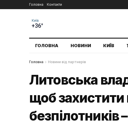
Головна
Контакти
Київ
+36°
ГОЛОВНА
НОВИНИ
КИЇВ
Головна
Новини від партнерів
Литовська влад
щоб захистити 
безпілотників –