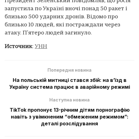
Президент Зеленський повідомляв, що росія
запустила по Україні вночі понад 50 ракет і
близько 500 ударних дронів. Відомо про
близько 10 людей, які постраждали через
атаку. Пʼятеро людей загинуло.
Источник
:
УНН
Попередня новина
На польській митниці стався збій: на вʼїзд в
Україну система працює в аварійному режимі
Наступна новина
TikTok пропонує 13-річним дітям порнографію
навіть з увімкненим “обмеженим режимом”:
деталі розслідування