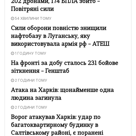
202 дронами, 174 БПЛА збито –
Повітряні сили
54 ХВИЛИНИ ТОМУ
Сили оборони повністю знищили
нафтобазу в Луганську, яку
використовувала армія рф – АТЕШ
1 ГОДИНУ ТОМУ
На фронті за добу сталось 231 бойове
зіткнення – Генштаб
2 ГОДИНИ ТОМУ
Атака на Харків: щонайменше одна
людина загинула
2 ГОДИНИ ТОМУ
Ворог атакував Харків: удар по
багатоквартирному будинку в
Салтівському районі, є поранені