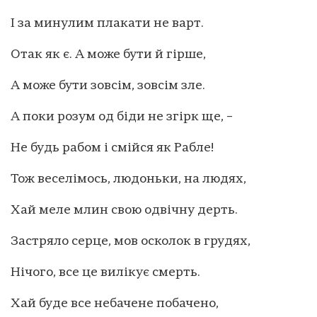
І за минулим плакати не варт.
Отак як є. А може бути й гірше,
А може бути зовсім, зовсім зле.
А поки розум од біди не згірк ще, –
Не будь рабом і смійся як Рабле!
Тож веселімось, людоньки, на людях,
Хай меле млин свою одвічну дерть.
Застряло серце, мов осколок в грудях,
Нічого, все це вилікує смерть.
Хай буде все небачене побачено,