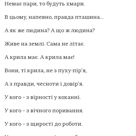
Немає пари, то будуть хмари.
В цьому, напевно, правда пташина…
А як же людина? А що ж людина?
Живе на землі. Сама не літає.
А крила має. А крила має!
Вони, ті крила, не з пуху-пір’я,
А з правди, чесноти і довір’я.
У кого – з вірності у коханні.
У кого – з вічного поривання.
У кого – з щирості до роботи.