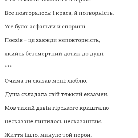
Все повторялось: і краса, й потворність.
Усе було: асфальти й спориші.
Поезія – це завжди неповторність,
якийсь безсмертний дотик до душі.
***
Очима ти сказав мені: люблю.
Душа складала свій тяжкий екзамен.
Мов тихий дзвін гірського кришталю
несказане лишилось несказанним.
Життя ішло, минуло той перон,