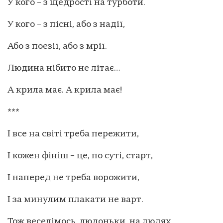
У кого – з щедрості на турботи.
У кого – з пісні, або з надії,
Або з поезії, або з мрії.
Людина нібито не літає…
А крила має. А крила має!
***
І все на світі треба пережити,
І кожен фініш – це, по суті, старт,
І наперед не треба ворожити,
І за минулим плакати не варт.
Тож веселімось, людоньки, на людях,