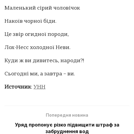
Маленький сірий чоловічок
Накоїв чорної біди.
Це звір огидної породи,
Лох-Несс холодної Неви.
Куди ж ви дивитесь, народи?!
Сьогодні ми, а завтра – ви.
Источник
:
УНН
Попередня новина
Уряд пропонує різко підвищити штраф за
забруднення вод