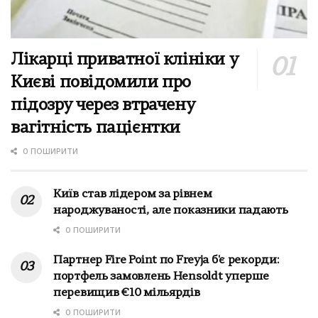
Лікарці приватної клініки у
Києві повідомили про
підозру через втрачену
вагітність пацієнтки
0 ПОШИРИТИ
Київ став лідером за рівнем
народжуваності, але показники падають
0 ПОШИРИТИ
Партнер Fire Point по Freyja б'є рекорди:
портфель замовлень Hensoldt уперше
перевищив €10 мільярдів
0 ПОШИРИТИ