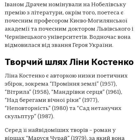
Іваном Драчем номінували на Нобелівську
премію з літератури, окрім того, поетеса є
почесним професором Києво-Могилянської
академії та почесним доктором Львівського і
Чернівецького університетів. Водночас вона
відмовилася від звання Героя України.
Творчий шлях Ліни Костенко
Ліна Костенко є авторкою низки поетичних
збірок, зокрема “Проміння землі” (1957),
“Вітрила” (1958), “Мандрівки серця” (1961),
“Над берегами вічної ріки” (1977),
“Неповторність” (1980) та “Сад нетанучих
скульптур” (1987).
Серед її найвідоміших творів – роман у
віршах “Маруся Чурай” (1979), за який вона