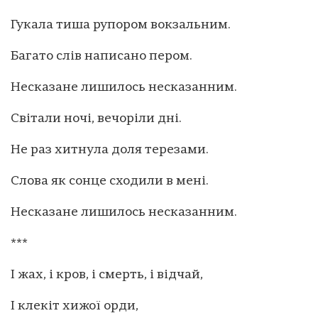
Гукала тиша рупором вокзальним.
Багато слів написано пером.
Несказане лишилось несказанним.
Світали ночі, вечоріли дні.
Не раз хитнула доля терезами.
Слова як сонце сходили в мені.
Несказане лишилось несказанним.
***
І жах, і кров, і смерть, і відчай,
І клекіт хижої орди,