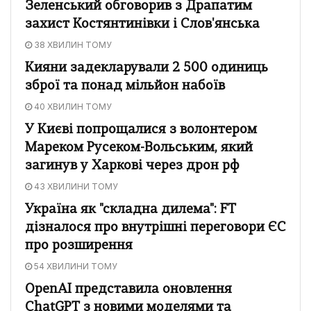
Зеленський обговорив з Драпатим
захист Костянтинівки і Слов'янська
38 ХВИЛИН ТОМУ
Кияни задекларували 2 500 одиниць
зброї та понад мільйон набоїв
40 ХВИЛИН ТОМУ
У Києві попрощалися з волонтером
Мареком Русеком-Вольським, який
загинув у Харкові через дрон рф
43 ХВИЛИНИ ТОМУ
Україна як "складна дилема": FT
дізналося про внутрішні переговори ЄС
про розширення
54 ХВИЛИНИ ТОМУ
OpenAI представила оновлення
ChatGPT з новими моделями та