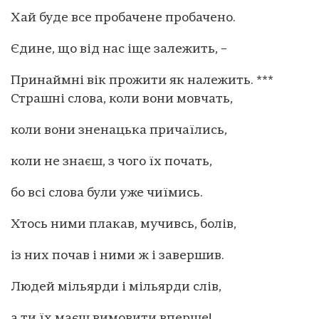
Хай буде все пробачене пробачено.
Єдине, що від нас іще залежить, –
Принаймні вік прожити як належить. ***
Страшні слова, коли вони мовчать,
коли вони зненацька причаїлись,
коли не знаєш, з чого їх почать,
бо всі слова були уже чиїмись.
Хтось ними плакав, мучивсь, болів,
із них почав і ними ж і завершив.
Людей мільярди і мільярди слів,
а ти їх маєш вимовити вперше!