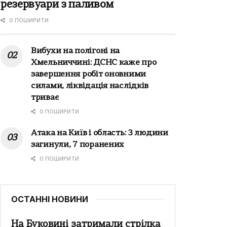
резервуари з паливом
0 ПОШИРИТИ
Вибухи на полігоні на
Хмельниччині: ДСНС каже про
завершення робіт оновними
силами, ліквідація наслідків
триває
0 ПОШИРИТИ
Атака на Київ і область: 3 людини
загинули, 7 поранених
0 ПОШИРИТИ
ОСТАННІ НОВИНИ
На Буковині затримали стрілка