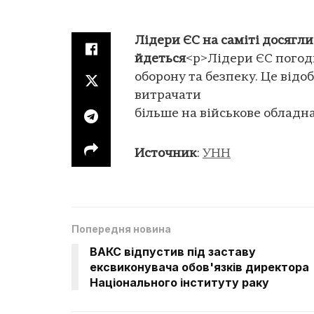
Лідери ЄС на саміті досягли
йдеться
<p>Лідери ЄС погод
оборону та безпеку. Це від
витрачати
більше на військове обладн
Источник
:
УНН
Попередня новина
ВАКС відпустив під заставу
ексвиконувача обов'язків директора
Національного інституту раку