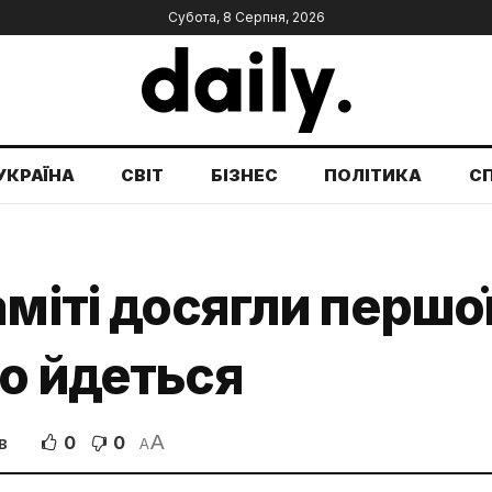
Субота, 8 Серпня, 2026
УКРАЇНА
СВІТ
БІЗНЕС
ПОЛІТИКА
С
міті досягли першої
о йдеться
A
0
0
В
A