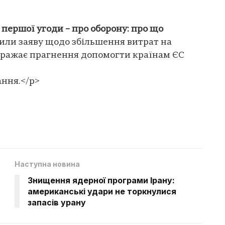
 першої угоди – про оборону: про що
или заяву щодо збільшення витрат на
ображає прагнення допомогти країнам ЄС
ання.</p>
Наступна новина
Знищення ядерної програми Ірану:
американські удари не торкнулися
запасів урану