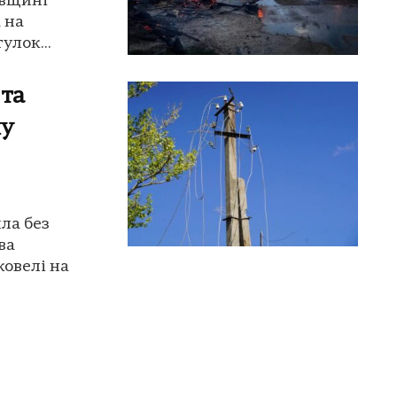
ївщині
 на
улок...
 та
ну
ла без
ва
овелі на