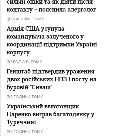
сильні опіки та як діяти після
контакту – пояснила алерголог
55 ХВИЛИН ТОМУ
Армія США усунула
командувача залученого у
координації підтримки Україні
корпусу
1 ГОДИНУ ТОМУ
Генштаб підтвердив ураження
двох російських НПЗ і посту на
буровій "Сиваш"
2 ГОДИНИ ТОМУ
Український велогонщик
Царенко виграв багатоденку у
Туреччині
2 ГОДИНИ ТОМУ