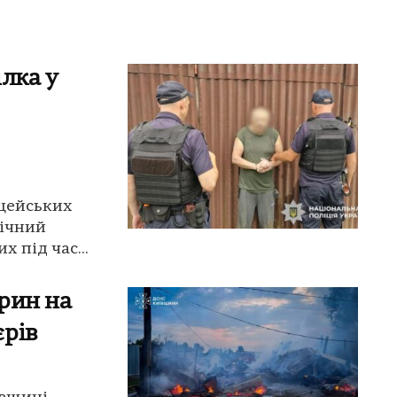
лка у
іцейських
річний
 під час...
рин на
єрів