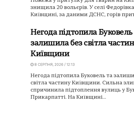
Пожежа у притулку для тварин на Ки
знищила 20 вольєрів. У селі Федорівка
Київщині, за даними ДСНС, горів прит
Негода підтопила Буковель
залишила без світла части
Київщини
8 СЕРПНЯ, 2026 / 12:13
Негода підтопила Буковель та залиши
світла частину Київщини. Сильна зли
спричинила підтоплення вулиць у Бук
Прикарпатті. На Київщині...