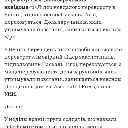
переховується, доля заручників
невідома
<p>Лідер невдалого перевороту в
Беніні, підполковник Паскаль Тігрі,
переховується. Доля заручників, яких
утримували повстанці, залишається неясною.
</p>
У Беніні, через день після спроби військового
перевороту, імовірний лідер заколотників,
підполковник Паскаль Тігрі, переховується, а
місцеперебування та доля заручників, яких
утримували повстанці, залишається неясною.
Про це повідомляє Associated Press, пише
УНН
.
Деталі
У неділю вранці група солдатів, що назвала
себе Комітетом з питань відродження,