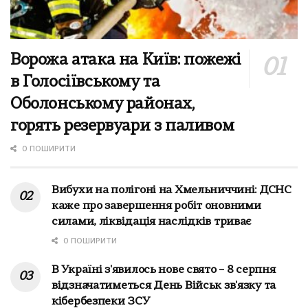
Ворожа атака на Київ: пожежі
в Голосіївському та
Оболонському районах,
горять резервуари з паливом
0 ПОШИРИТИ
Вибухи на полігоні на Хмельниччині: ДСНС
каже про завершення робіт оновними
силами, ліквідація наслідків триває
0 ПОШИРИТИ
В Україні з'явилось нове свято – 8 серпня
відзначатиметься День Військ зв'язку та
кібербезпеки ЗСУ