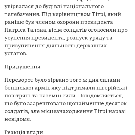
увірвалася до будівлі національного
телебачення. Під керівництвом Тігрі, який
раніше був членом охорони президента
Патріса Талона, вісім солдатів оголосили про
усунення президента, розпуск уряду та
призупинення діяльності державних
установ.
Придушення
Переворот було зірвано того ж дня силами
бенінської армії, яку підтримали нігерійські
повітряні та наземні сили. Повідомляється,
що було заарештовано щонайменше десяток
солдатів, але місцезнаходження Тігрі наразі
невідоме.
Реакція влади