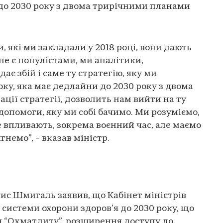
до 2030 року з двома трирічними планами
, які ми закладали у 2018 році, вони дають
не є популістами, ми аналітики,
ає збій і саме ту стратегію, яку ми
ку, яка має дедлайни до 2030 року з двома
ції стратегії, дозволить нам вийти на ту
опомоги, яку ми собі бачимо. Ми розуміємо,
це впливають, зокрема воєнний час, але маємо
гнемо”, – вказав міністр.
нис Шмигаль заявив, що Кабінет міністрів
 системи охорони здоров’я до 2030 року, що
 “Охматдиту”, розширення доступу до