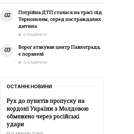
Потрійна ДТП сталася на трасі під
Тернополем, серед постраждалих
дитина
0 ПОШИРИТИ
Ворог атакував центр Павлограда,
є поранені
0 ПОШИРИТИ
ОСТАННІ НОВИНИ
Рух до пунктів пропуску на
кордоні України з Молдовою
обмежено через російські
удари
14 ХВИЛИН ТОМУ