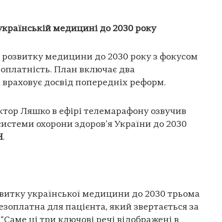
українській медицині до 2030 року
 розвитку медицини до 2030 року з фокусом
езоплатність. План включає два
а враховує досвід попередніх реформ.
іктор Ляшко в ефірі телемарафону озвучив
истеми охорони здоров’я України до 2030
Н
.
витку української медицини до 2030 трьома
безоплатна для пацієнта, який звертається за
Саме ці три ключові речі відображені в