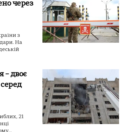
ено через
країни з
дари. На
деській
я – двоє
 серед
иблих, 21
анці
му...