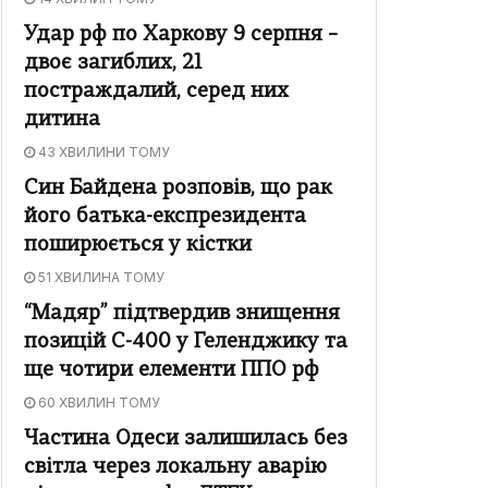
Удар рф по Харкову 9 серпня –
двоє загиблих, 21
постраждалий, серед них
дитина
43 ХВИЛИНИ ТОМУ
Син Байдена розповів, що рак
його батька-експрезидента
поширюється у кістки
51 ХВИЛИНА ТОМУ
“Мадяр” підтвердив знищення
позицій С-400 у Геленджику та
ще чотири елементи ППО рф
60 ХВИЛИН ТОМУ
Частина Одеси залишилась без
світла через локальну аварію