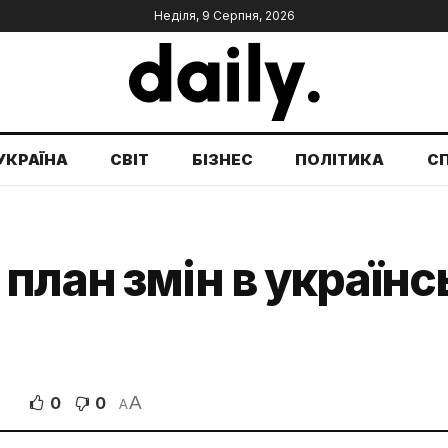
Неділя, 9 Серпня, 2026
УКРАЇНА
СВІТ
БІЗНЕС
ПОЛІТИКА
С
план змін в українс
A
0
0
A