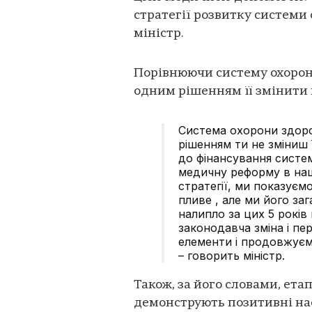
стратегії розвитку системи 
міністр.
Порівнюючи систему охорони
одним рішенням її змінити н
Система охорони здоро
рішенням ти не зміниш 
до фінансування систе
медичну реформу в наші
стратегії, ми показуєм
пливе , але ми його за
налипло за цих 5 років
законодавча зміна і пе
елементи і продовжує
– говорить міністр.
Також, за його словами, ета
демонструють позитивні нас