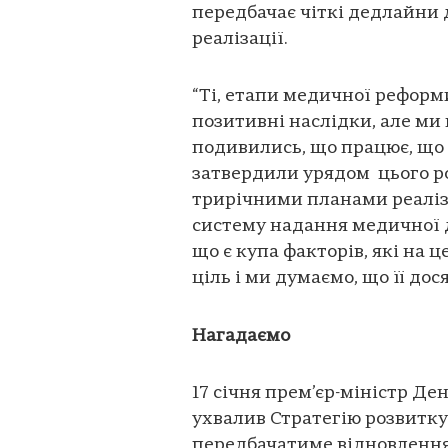
передбачає чіткі дедлайни 
реалізації.
“Ті, етапи медичної реформи
позитивні наслідки, але ми 
подивились, що працює, що д
затвердили урядом цього ро
трирічними планами реаліза
систему надання медичної д
що є купа факторів, які на 
ціль і ми думаємо, що її дося
Нагадаємо
17 січня прем’єр-міністр Де
ухвалив Стратегію розвитку
передбачатиме відновлення