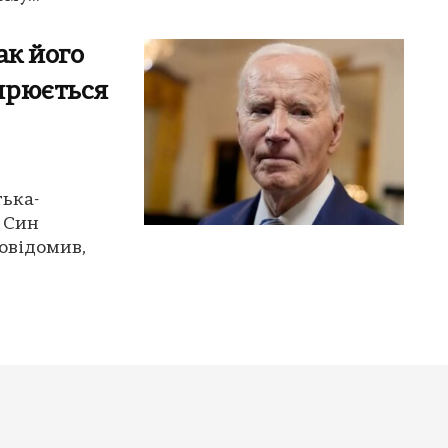
ак його
ирюється
тька-
 Син
овідомив,