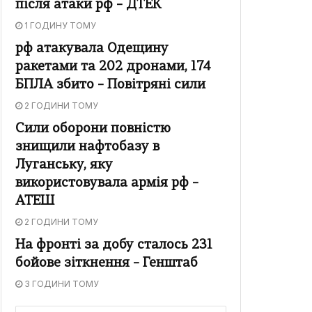
після атаки рф – ДТЕК
1 ГОДИНУ ТОМУ
рф атакувала Одещину
ракетами та 202 дронами, 174
БПЛА збито – Повітряні сили
2 ГОДИНИ ТОМУ
Сили оборони повністю
знищили нафтобазу в
Луганську, яку
використовувала армія рф –
АТЕШ
2 ГОДИНИ ТОМУ
На фронті за добу сталось 231
бойове зіткнення – Генштаб
3 ГОДИНИ ТОМУ