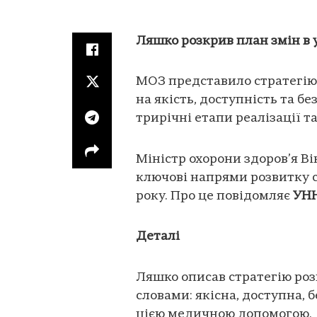
Ляшко розкрив план змін в 
МОЗ представило стратегію
на якість, доступність та б
трирічні етапи реалізації т
Міністр охорони здоров’я В
ключові напрями розвитку с
року. Про це повідомляє
УН
Деталі
Ляшко описав стратегію роз
словами: якісна, доступна, 
цією медичною допомогою. “