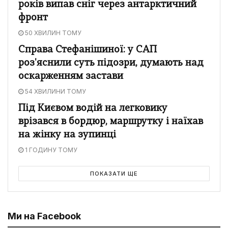
років випав сніг через антарктичний
фронт
50 ХВИЛИН ТОМУ
Справа Стефанішиної: у САП
роз'яснили суть підозри, думають над
оскарженням застави
54 ХВИЛИНИ ТОМУ
Під Києвом водій на легковику
врізався в бордюр, маршрутку і наїхав
на жінку на зупинці
1 ГОДИНУ ТОМУ
ПОКАЗАТИ ЩЕ
Ми на Facebook