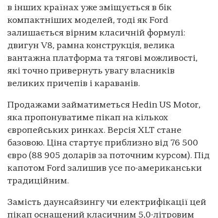
в інших країнах уже зміщується в бік
компактніших моделей, тоді як Ford
залишається вірним класичній формулі:
двигун V8, рамна конструкція, велика
вантажна платформа та тягові можливості,
які точно привернуть увагу власників
великих причепів і караванів.
Продажами займатиметься Hedin US Motor,
яка пропонуватиме пікап на кількох
європейських ринках. Версія XLT стане
базовою. Ціна стартує приблизно від 76 500
євро (88 905 доларів за поточним курсом). Під
капотом Ford залишив усе по-американськи
традиційним.
Замість даунсайзингу чи електрифікації цей
пікап оснащений класичним 5,0-літровим