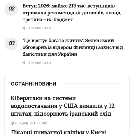
Вступ-2026: майже 213 тис. вступників
отримали рекомендації до вишів, понад
третина – на бюджет
0 ПОШИРИТИ
"Це врятує багато життів": Зеленський
обговорив із лідером Фінляндії захист від
балістики для України
0 ПОШИРИТИ
ОСТАННІ НОВИНИ
Кібератаки на системи
водопостачання у США виявили у 12
штатах, підозрюють іранський слід
13 ХВИЛИН ТОМУ
Лікарці приватної клініки у Києві