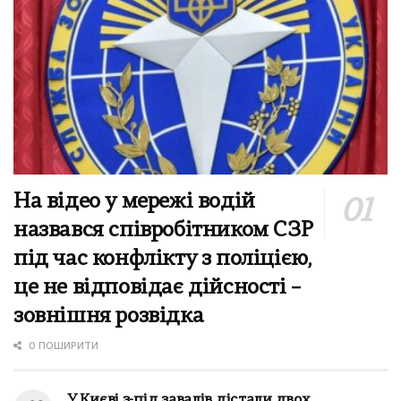
На відео у мережі водій
назвався співробітником СЗР
під час конфлікту з поліцією,
це не відповідає дійсності –
зовнішня розвідка
0 ПОШИРИТИ
У Києві з-під завалів дістали двох