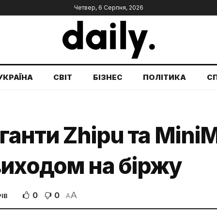
Четвер, 6 Серпня, 2026
УКРАЇНА
СВІТ
БІЗНЕС
ПОЛІТИКА
С
іганти Zhipu та Min
виходом на біржу
A
0
0
ІВ
A