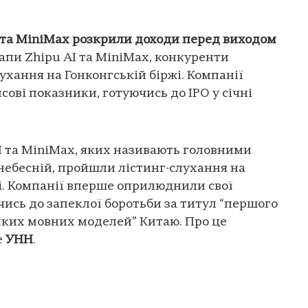
 та MiniMax розкрили доходи перед виходом
апи Zhipu AI та MiniMax, конкуренти
ухання на Гонконгській біржі. Компанії
ві показники, готуючись до IPO у січні
I та MiniMax, яких називають головними
небесній, пройшли лістинг-слухання на
і. Компанії вперше оприлюднили свої
чись до запеклої боротьби за титул “першого
иких мовних моделей” Китаю. Про це
е
УНН
.