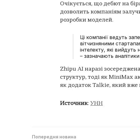
Очікується, що дебют на бірж
дозволить компаніям залучи
розробки моделей.
Ці компанії ведуть зап
вітчизняними стартапа
інтелекту, які вийдуть 
– зазначають аналітики
Zhipu AI наразі зосереджен
структур, тоді як MiniMax 
як додаток Talkie, який вже
Источник
:
УНН
Попередня новина