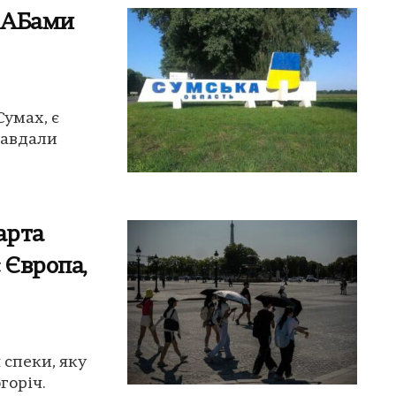
КАБами
умах, є
завдали
арта
 Європа,
 спеки, яку
горіч.