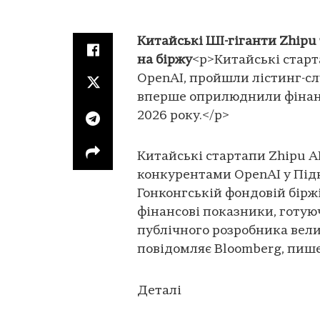
Китайські ШІ-гіганти Zhipu
на біржу
<p>Китайські старт
OpenAI, пройшли лістинг-сл
вперше оприлюднили фінансо
2026 року.</p>
Китайські стартапи Zhipu A
конкурентами OpenAI у Під
Гонконгській фондовій бірж
фінансові показники, готую
публічного розробника вел
повідомляє Bloomberg, пиш
Деталі