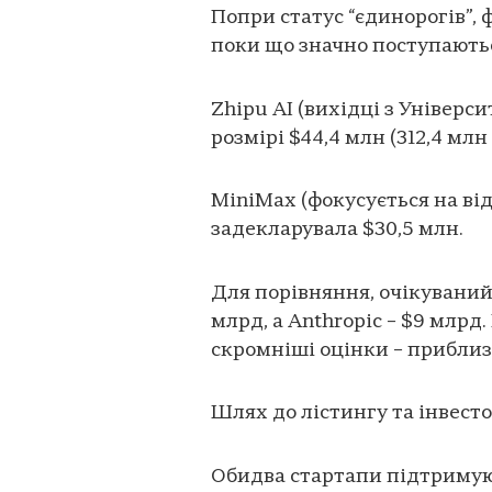
Попри статус “єдинорогів”, 
поки що значно поступають
Zhipu AI (вихідці з Універси
розмірі $44,4 млн (312,4 млн
MiniMax (фокусується на ві
задекларувала $30,5 млн.
Для порівняння, очікуваний 
млрд, а Anthropic – $9 млрд
скромніші оцінки – приблиз
Шлях до лістингу та інвест
Обидва стартапи підтримуют