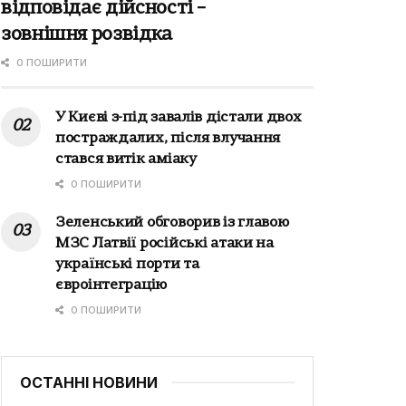
відповідає дійсності –
зовнішня розвідка
0 ПОШИРИТИ
У Києві з-під завалів дістали двох
постраждалих, після влучання
стався витік аміаку
0 ПОШИРИТИ
Зеленський обговорив із главою
МЗС Латвії російські атаки на
українські порти та
євроінтеграцію
0 ПОШИРИТИ
ОСТАННІ НОВИНИ