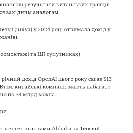
фінансові результати китайських гравців
ся західним аналогам.
тету Цінхуа) у 2024 році отримала дохід у
 юанів).
деомонтажі та ШІ-супутниках)
річний дохід OpenAI цього року сягає $13
. Втім, китайські компанії мають набагато
но по $4 млрд кожна.
ори
ься техгігантами Alibaba та Tencent.