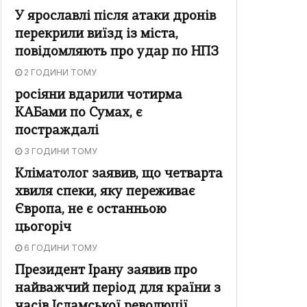
У ярославлі після атаки дронів
перекрили виїзд із міста,
повідомляють про удар по НПЗ
2 ГОДИНИ ТОМУ
росіяни вдарили чотирма
КАБами по Сумах, є
постраждалі
3 ГОДИНИ ТОМУ
Кліматолог заявив, що четварта
хвиля спеки, яку переживає
Європа, не є останньою
цьогоріч
6 ГОДИНИ ТОМУ
Президент Ірану заявив про
найважчий період для країни з
часів Ісламської революції