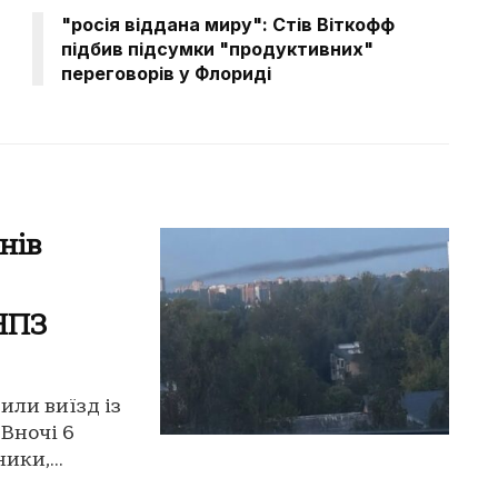
"росія віддана миру": Стів Віткофф
підбив підсумки "продуктивних"
переговорів у Флориді
нів
 НПЗ
или виїзд із
 Вночі 6
ики,...