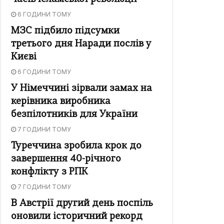
6 ГОДИНИ ТОМУ
МЗС підбило підсумки
третього дня Наради послів у
Києві
6 ГОДИНИ ТОМУ
У Німеччині зірвали замах на
керівника виробника
безпілотників для України
7 ГОДИНИ ТОМУ
Туреччина зробила крок до
завершення 40-річного
конфлікту з РПК
7 ГОДИНИ ТОМУ
В Австрії другий день поспіль
оновили історичний рекорд