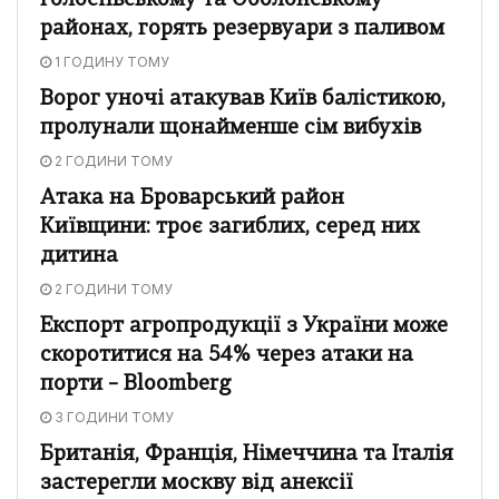
Голосіївському та Оболонському
районах, горять резервуари з паливом
1 ГОДИНУ ТОМУ
Ворог уночі атакував Київ балістикою,
пролунали щонайменше сім вибухів
2 ГОДИНИ ТОМУ
Атака на Броварський район
Київщини: троє загиблих, серед них
дитина
2 ГОДИНИ ТОМУ
Експорт агропродукції з України може
скоротитися на 54% через атаки на
порти – Bloomberg
3 ГОДИНИ ТОМУ
Британія, Франція, Німеччина та Італія
застерегли москву від анексії