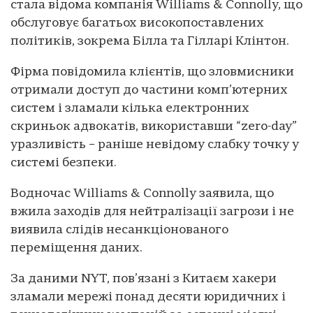
стала відома компанія Williams & Connolly, що
обслуговує багатьох високопоставлених
політиків, зокрема Білла та Гілларі Клінтон.
Фірма повідомила клієнтів, що зловмисники
отримали доступ до частини комп’ютерних
систем і зламали кілька електронних
скриньок адвокатів, використавши “zero-day”
уразливість – раніше невідому слабку точку у
системі безпеки.
Водночас Williams & Connolly заявила, що
вжила заходів для нейтралізації загрози і не
виявила слідів несанкціонованого
переміщення даних.
За даними NYT, пов’язані з Китаєм хакери
зламали мережі понад десяти юридичних і