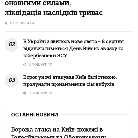
оновними силами,
ліквідація наслідків триває
0 ПОШИРИТИ
В Україні з'явилось нове свято – 8 серпня
відзначатиметься День Військ зв'язку та
кібербезпеки ЗСУ
0 ПОШИРИТИ
Ворог уночі атакував Київ балістикою,
пролунали щонайменше сім вибухів
0 ПОШИРИТИ
ОСТАННІ НОВИНИ
Ворожа атака на Київ: пожежі в