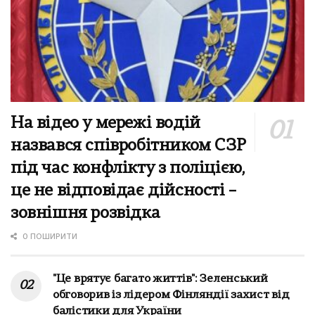
На відео у мережі водій
назвався співробітником СЗР
під час конфлікту з поліцією,
це не відповідає дійсності –
зовнішня розвідка
0 ПОШИРИТИ
"Це врятує багато життів": Зеленський
обговорив із лідером Фінляндії захист від
балістики для України