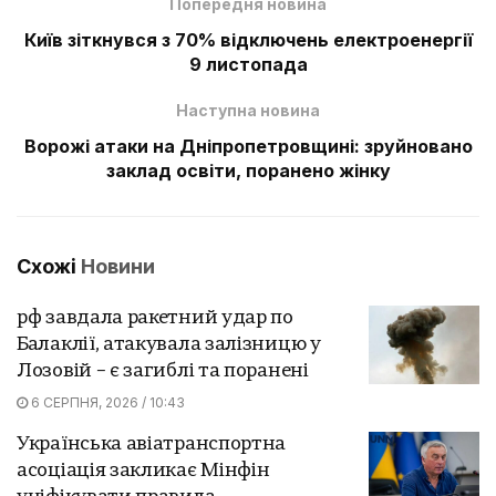
Попередня новина
Київ зіткнувся з 70% відключень електроенергії
9 листопада
Наступна новина
Ворожі атаки на Дніпропетровщині: зруйновано
заклад освіти, поранено жінку
Схожі
Новини
рф завдала ракетний удар по
Балаклії, атакувала залізницю у
Лозовій – є загиблі та поранені
6 СЕРПНЯ, 2026 / 10:43
Українська авіатранспортна
асоціація закликає Мінфін