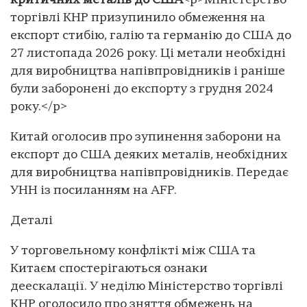
критичних металів до США
<p>Міністерство
торгівлі КНР призупинило обмеження на
експорт стибію, галію та германію до США до
27 листопада 2026 року. Ці метали необхідні
для виробництва напівпровідників і раніше
були заборонені до експорту з грудня 2024
року.</p>
Китай оголосив про зупинення заборони на
експорт до США деяких металів, необхідних
для виробництва напівпровідників. Передає
УНН із посиланням на AFP.
Деталі
У торговельному конфлікті між США та
Китаєм спостерігаються ознаки
деескалації. У неділю Міністерство торгівлі
КНР оголосило про зняття обмежень на