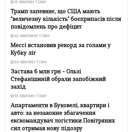
15 ХВИЛИН ТОМУ
Трамп запевняє, що США мають
"величезну кількість" боєприпасів після
повідомлень про дефіцит
42 ХВИЛИНИ ТОМУ
Мессі встановив рекорд за голами у
Кубку ліг
50 ХВИЛИН ТОМУ
Застава 6 млн грн – Ользі
Стефанішиній обрали запобіжний
захід
55 ХВИЛИН ТОМУ
Апартаменти в Буковелі, квартири і
авто: за незаконне збагачення
екскомандувач логістики Повітряних
сил отримав нову підозру