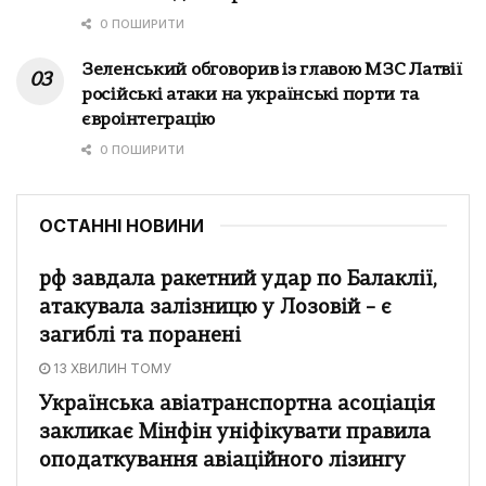
0 ПОШИРИТИ
Зеленський обговорив із главою МЗС Латвії
російські атаки на українські порти та
євроінтеграцію
0 ПОШИРИТИ
ОСТАННІ НОВИНИ
рф завдала ракетний удар по Балаклії,
атакувала залізницю у Лозовій – є
загиблі та поранені
13 ХВИЛИН ТОМУ
Українська авіатранспортна асоціація
закликає Мінфін уніфікувати правила
оподаткування авіаційного лізингу