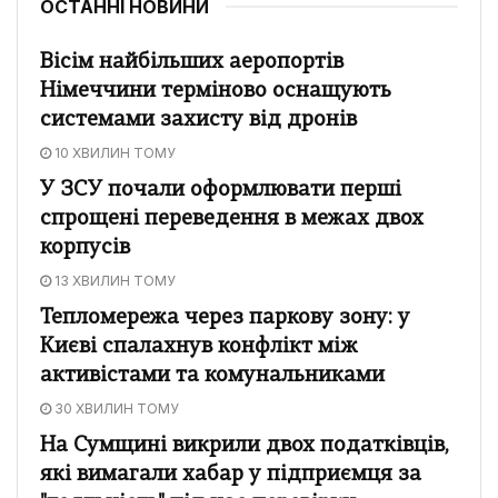
ОСТАННІ НОВИНИ
Вісім найбільших аеропортів
Німеччини терміново оснащують
системами захисту від дронів
10 ХВИЛИН ТОМУ
У ЗСУ почали оформлювати перші
спрощені переведення в межах двох
корпусів
13 ХВИЛИН ТОМУ
Тепломережа через паркову зону: у
Києві спалахнув конфлікт між
активістами та комунальниками
30 ХВИЛИН ТОМУ
На Сумщині викрили двох податківців,
які вимагали хабар у підприємця за