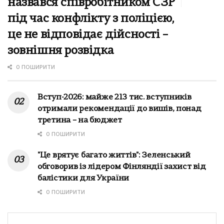
назвався співробітником СЗР
під час конфлікту з поліцією,
це не відповідає дійсності –
зовнішня розвідка
0 ПОШИРИТИ
Вступ-2026: майже 213 тис. вступників
отримали рекомендації до вишів, понад
третина – на бюджет
0 ПОШИРИТИ
"Це врятує багато життів": Зеленський
обговорив із лідером Фінляндії захист від
балістики для України
0 ПОШИРИТИ