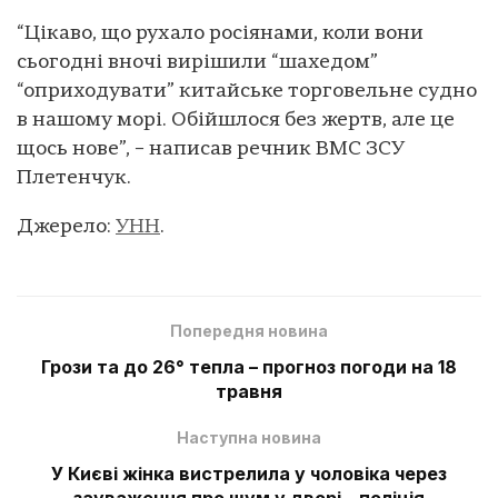
“Цікаво, що рухало росіянами, коли вони
сьогодні вночі вирішили “шахедом”
“оприходувати” китайське торговельне судно
в нашому морі. Обійшлося без жертв, але це
щось нове”, – написав речник ВМС ЗСУ
Плетенчук.
Джерело:
УНН
.
Попередня новина
Грози та до 26° тепла – прогноз погоди на 18
травня
Наступна новина
У Києві жінка вистрелила у чоловіка через
зауваження про шум у дворі – поліція