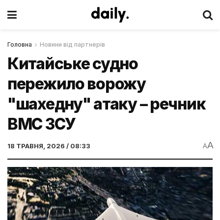
Головна
Новини від партнерів
Китайське судно
пережило ворожу
"шахедну" атаку – речник
ВМС ЗСУ
A
18 ТРАВНЯ, 2026 / 08:33
A