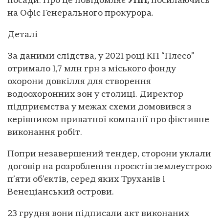
посади. Про це повідомляє
УНН,
посилаючись
на Офіс Генерального прокурора.
Деталі
За даними слідства, у 2021 році КП “Плесо”
отримало 1,7 млн грн з міського фонду
охорони довкілля для створення
водоохоронних зон у столиці. Директор
підприємства у межах схеми домовився з
керівником приватної компанії про фіктивне
виконання робіт.
Попри незавершений тендер, сторони уклали
договір на розроблення проєктів землеустрою
п’яти об’єктів, серед яких Труханів і
Венеціанський острови.
23 грудня вони підписали акт виконаних