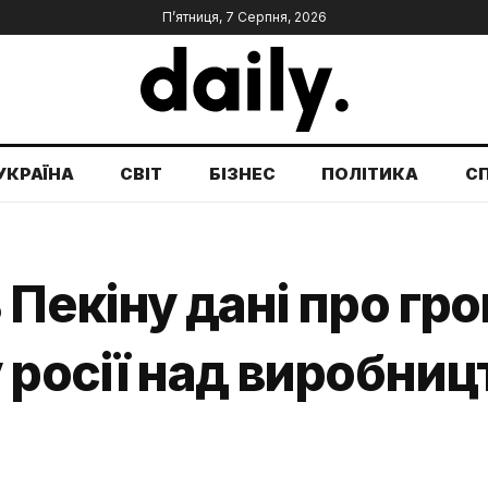
П’ятниця, 7 Серпня, 2026
УКРАЇНА
СВІТ
БІЗНЕС
ПОЛІТИКА
С
 Пекіну дані про гр
 росії над виробниц