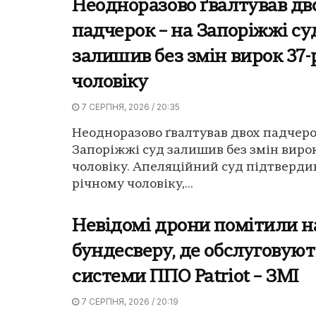
Неодноразово ґвалтував дв
падчерок – на Запоріжжі су
залишив без змін вирок 37
чоловіку
7 СЕРПНЯ, 2026 / 20:35
Неодноразово ґвалтував двох падчерок
Запоріжжі суд залишив без змін виро
чоловіку. Апеляційний суд підтвердив
річному чоловіку,...
Невідомі дрони помітили н
бундесверу, де обслуговуют
системи ППО Patriot – ЗМІ
7 СЕРПНЯ, 2026 / 20:19