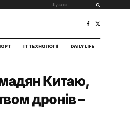
ПОРТ
IT ТЕХНОЛОГІЇ
DAILY LIFE
омадян Китаю,
твом дронів –