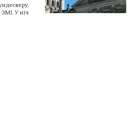
ундесверу,
 ЗМІ. У ніч