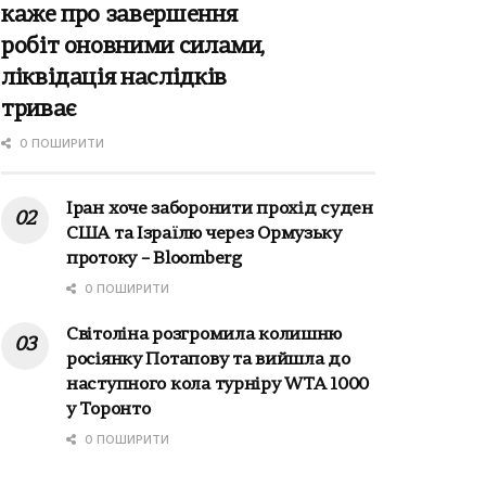
каже про завершення
робіт оновними силами,
ліквідація наслідків
триває
0 ПОШИРИТИ
Іран хоче заборонити прохід суден
США та Ізраїлю через Ормузьку
протоку – Bloomberg
0 ПОШИРИТИ
Світоліна розгромила колишню
росіянку Потапову та вийшла до
наступного кола турніру WTA 1000
у Торонто
0 ПОШИРИТИ