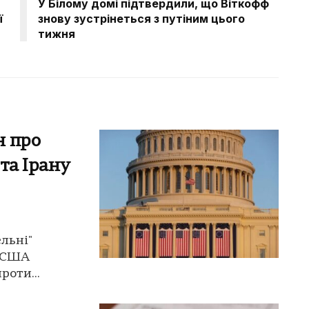
У Білому домі підтвердили, що Віткофф
ї
знову зустрінеться з путіним цього
тижня
н про
 та Ірану
льні"
т США
роти...