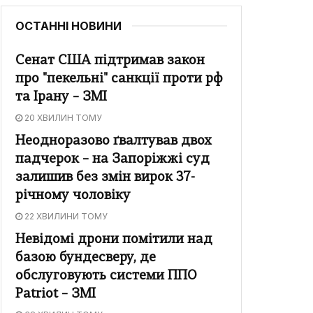
ОСТАННІ НОВИНИ
Сенат США підтримав закон
про "пекельні" санкції проти рф
та Ірану – ЗМІ
20 ХВИЛИН ТОМУ
Неодноразово ґвалтував двох
падчерок – на Запоріжжі суд
залишив без змін вирок 37-
річному чоловіку
22 ХВИЛИНИ ТОМУ
Невідомі дрони помітили над
базою бундесверу, де
обслуговують системи ППО
Patriot – ЗМІ