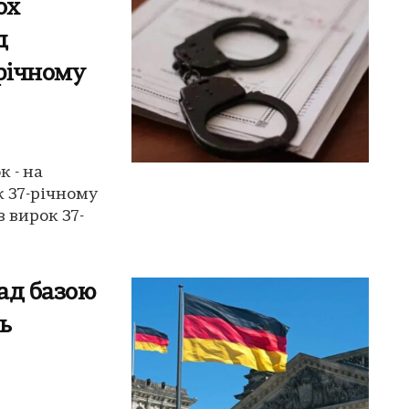
ох
д
-річному
 - на
к 37-річному
 вирок 37-
ад базою
ь