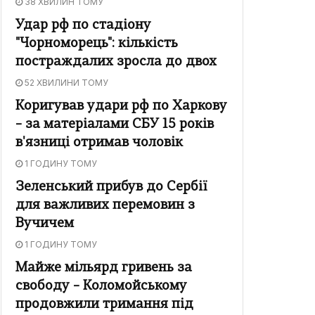
38 ХВИЛИН ТОМУ
Удар рф по стадіону
"Чорноморець": кількість
постраждалих зросла до двох
52 ХВИЛИНИ ТОМУ
Коригував удари рф по Харкову
– за матеріалами СБУ 15 років
в'язниці отримав чоловік
1 ГОДИНУ ТОМУ
Зеленський прибув до Сербії
для важливих перемовин з
Вучичем
1 ГОДИНУ ТОМУ
Майже мільярд гривень за
свободу – Коломойському
продовжили тримання під