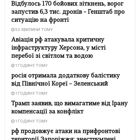
Відбулось 170 бойових зіткнень, ворог
запустив 6,3 тис. дронів – Генштаб про
ситуацію на фронті
53 ХВИЛИНИ ТОМУ
Авіація рф атакувала критичну
інфраструктуру Херсона, у місті
перебої зі світлом та водою
1 ГОДИНУ ТОМУ
росія отримала додаткову балістику
від Північної Кореї – Зеленський
1 ГОДИНУ ТОМУ
Трамп заявив, що вимагатиме від Ірану
компенсації за конфлікт
1 ГОДИНУ ТОМУ
рф продовжує атаки на прифронтові
території Запоріжжя: знеструмлені