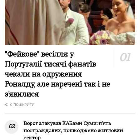
"Фейкове" весілля: у
Португалії тисячі фанатів
чекали на одруження
Роналду, але наречені так і не
з'явилися
0 ПОШИРИТИ
Ворог атакував КАБами Суми: п'ять
постраждалих, пошкоджено житловий
сектор