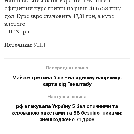
Національний банк України встановив
офіційний курс гривні на рівні 41,6758 грн/
дол. Курс євро становить 47,31 грн, а курс
злотого
– 11,13 грн.
Источник
:
УНН
Попередня новина
Майже третина боїв – на одному напрямку:
карта від Генштабу
Наступна новина
рф атакувала Україну 5 балістичними та
керованою ракетами та 88 безпілотниками:
знешкоджено 71 дрон