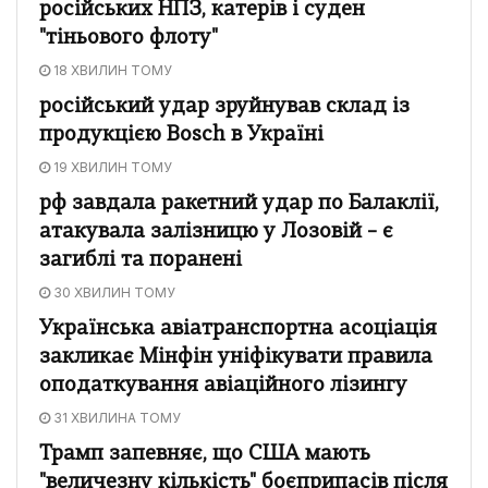
російських НПЗ, катерів і суден
"тіньового флоту"
18 ХВИЛИН ТОМУ
російський удар зруйнував склад із
продукцією Bosch в Україні
19 ХВИЛИН ТОМУ
рф завдала ракетний удар по Балаклії,
атакувала залізницю у Лозовій – є
загиблі та поранені
30 ХВИЛИН ТОМУ
Українська авіатранспортна асоціація
закликає Мінфін уніфікувати правила
оподаткування авіаційного лізингу
31 ХВИЛИНА ТОМУ
Трамп запевняє, що США мають
"величезну кількість" боєприпасів після