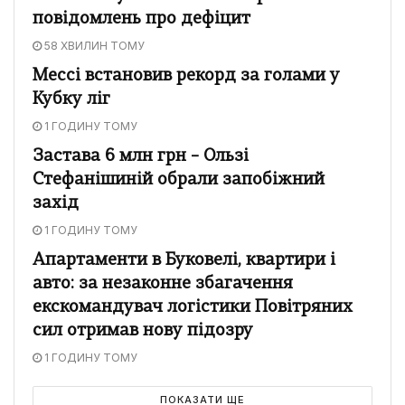
повідомлень про дефіцит
58 ХВИЛИН ТОМУ
Мессі встановив рекорд за голами у
Кубку ліг
1 ГОДИНУ ТОМУ
Застава 6 млн грн – Ользі
Стефанішиній обрали запобіжний
захід
1 ГОДИНУ ТОМУ
Апартаменти в Буковелі, квартири і
авто: за незаконне збагачення
екскомандувач логістики Повітряних
сил отримав нову підозру
1 ГОДИНУ ТОМУ
ПОКАЗАТИ ЩЕ