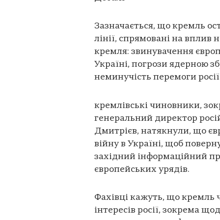
Зазначається, що кремль ос
лінії, спрямовані на вплив
кремля: звинувачення європ
Україні, погрози ядерною з
неминучість перемоги росії 
кремлівські чиновники, зо
генеральний директор росі
Дмитрієв, натякнули, що єв
війну в Україні, щоб поверн
західний інформаційний пр
європейських урядів.
Фахівці кажуть, що кремль 
інтересів росії, зокрема що