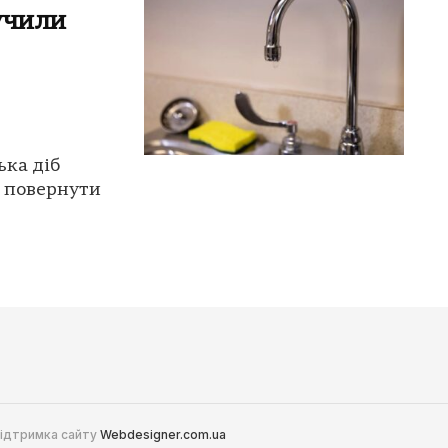
лучили
ька діб
ь повернути
 Підтримка сайту
Webdesigner.com.ua