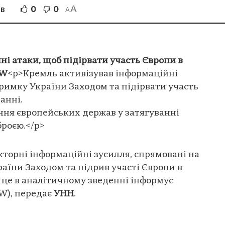
A
0
0
ІВ
A
і атаки, щоб підірвати участь Європи в
SW
<p>Кремль активізував інформаційні
римку України Заходом та підірвати участь
анні.
ння європейських держав у затягуванні
броєю.</p>
торні інформаційні зусилля, спрямовані на
їни Заходом та підрив участі Європи в
 це в аналітичному зведенні інформує
SW), передає
УНН
.