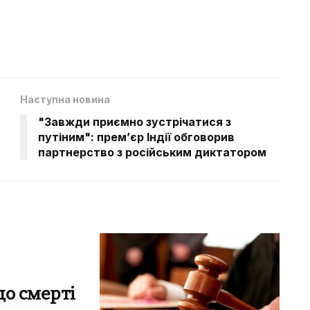
Наступна новина
"Завжди приємно зустрічатися з
путіним": премʼєр Індії обговорив
партнерство з російським диктатором
до смерті