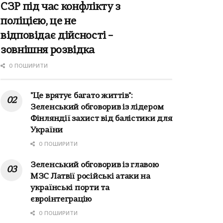
СЗР під час конфлікту з
поліцією, це не
відповідає дійсності –
зовнішня розвідка
0 ПОШИРИТИ
"Це врятує багато життів":
Зеленський обговорив із лідером
Фінляндії захист від балістики для
України
0 ПОШИРИТИ
Зеленський обговорив із главою
МЗС Латвії російські атаки на
українські порти та
євроінтеграцію
0 ПОШИРИТИ