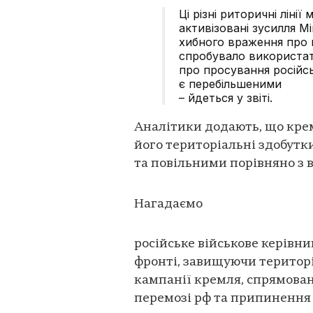
Ці різні риторичні ліні
активізовані зусилля М
хибного враження про н
спробувало використат
про просування російськ
є перебільшеними
– йдеться у звіті.
Аналітики додають, що крем
його територіальні здобут
та повільними порівняно з 
Нагадаємо
російське військове керівни
фронті, завищуючи територі
кампанії кремля, спрямован
перемозі рф та припинення