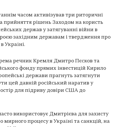
таннім часом активізував три риторичні
 на прийняття рішень Заходом на користь
ейських держав у затягуванні війни в
броєю західним державам і твердження про
в Україні.
крема речник Кремля Дмитро Пєсков та
йського фонду прямих інвестицій Кирило
ропейські держави прагнуть затягнути
ути цей давній російський наратив у
остір для підриву довіри США до
часто використовує Дмитрієва для захисту
до мирного процесу в Україні та санкцій, на