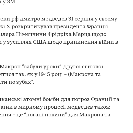
 у ЗМІ.
еки рф дмитро медведєв 31 серпня у своєму
жі X розкритикував президента Франції
цлера Німеччини Фрідріха Мерца щодо
ни у зусиллях США щодо припинення війни в
Макрон “забули уроки” Другої світової
итися так, як у 1945 році – (Макрона та
ти по зубах”.
канські атомні бомби для погроз Франції та
аїни в мирному процесі. медведєв також
ення – це “погані новини” для Макрона та