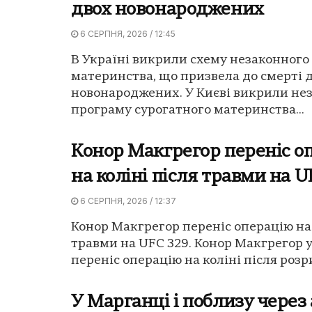
двох новонароджених
6 СЕРПНЯ, 2026 / 12:45
В Україні викрили схему незаконного
материнства, що призвела до смерті 
новонароджених. У Києві викрили не
програму сурогатного материнства...
Конор Макгрегор переніс о
на коліні після травми на U
6 СЕРПНЯ, 2026 / 12:37
Конор Макгрегор переніс операцію на 
травми на UFC 329. Конор Макгрегор 
переніс операцію на коліні після розри
У Марганці і поблизу через