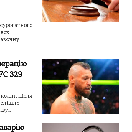
 сурогатного
двох
законну
перацію
FC 329
коліні після
успішно
ву...
 аварію