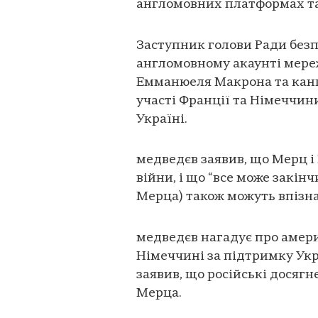
англомовних платформах та
Заступник голови Ради безп
англомовному акаунті мере
Емманюеля Макрона та кан
участі Франції та Німеччи
Україні.
медведєв заявив, що Мерц і 
війни, і що “все може закінч
Мерца) також можуть впізна
медведєв нагадує про амери
Німеччині за підтримку Укр
заявив, що російські досягн
Мерца.