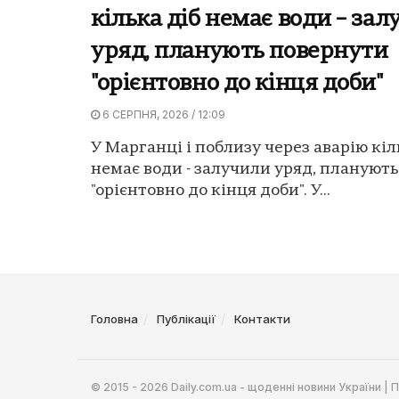
кілька діб немає води – за
уряд, планують повернути
"орієнтовно до кінця доби"
6 СЕРПНЯ, 2026 / 12:09
У Марганці і поблизу через аварію кіл
немає води - залучили уряд, плануют
"орієнтовно до кінця доби". У...
Головна
Публікації
Контакти
© 2015 - 2026 Daily.com.ua - щоденні новини України |