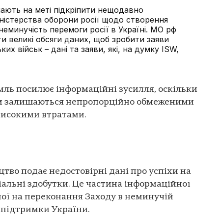
ї мають на меті підкріпити нещодавно
іністерства оборони росії щодо створення
еминучість перемоги росії в Україні. МО рф
и великі обсяги даних, щоб зробити заяви
их військ – дані та заяви, які, на думку ISW,
ль посилює інформаційні зусилля, оскільки
ки залишаються непропорційно обмеженими
високими втратами.
цтво подає недостовірні дані про успіхи на
альні здобутки. Це частина інформаційної
ої на переконання Заходу в неминучій
 підтримки України.