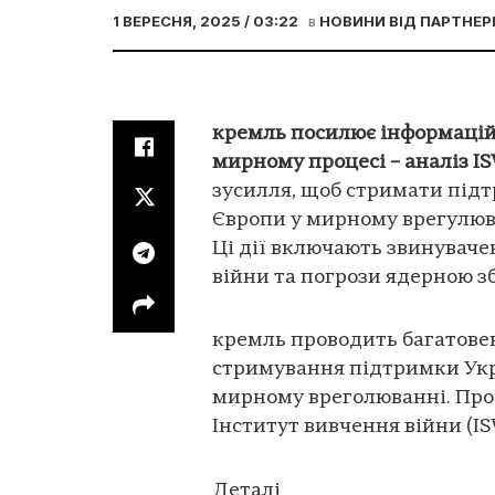
1 ВЕРЕСНЯ, 2025 / 03:22
в
НОВИНИ ВІД ПАРТНЕР
кремль посилює інформаційн
мирному процесі – аналіз I
зусилля, щоб стримати підт
Європи у мирному врегулюв
Ці дії включають звинуваче
війни та погрози ядерною з
кремль проводить багатовек
стримування підтримки Укра
мирному вреголюванні. Про
Інститут вивчення війни (I
Деталі