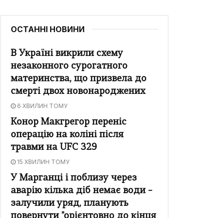
ОСТАННІ НОВИНИ
В Україні викрили схему
незаконного сурогатного
материнства, що призвела до
смерті двох новонароджених
6 ХВИЛИН ТОМУ
Конор Макгрегор переніс
операцію на коліні після
травми на UFC 329
15 ХВИЛИН ТОМУ
У Марганці і поблизу через
аварію кілька діб немає води –
залучили уряд, планують
повернути "орієнтовно до кінця