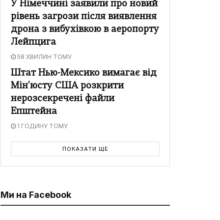
У Німеччині заявили про новий
рівень загрози після виявлення
дрона з вибухівкою в аеропорту
Лейпцига
58 ХВИЛИН ТОМУ
Штат Нью-Мексико вимагає від
Мін’юсту США розкрити
нерозсекречені файли
Епштейна
1 ГОДИНУ ТОМУ
ПОКАЗАТИ ЩЕ
Ми на Facebook