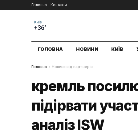
Головна
Контакти
Київ
+36°
ГОЛОВНА
НОВИНИ
КИЇВ
Головна
Новини від партнерів
кремль посилю
підірвати учас
аналіз ISW