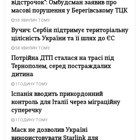
відстрочок": Омбудсман заявив про
масові порушення у Берегівському ТЦК
56 ХВИЛИН ТОМУ
Вучич: Сербія підтримує територіальну
цілісність України та її шлях до ЄС
58 ХВИЛИН ТОМУ
Потрійна ДТП сталася на трасі під
Тернополем, серед постраждалих
дитина
1 ГОДИНУ ТОМУ
Іспанія вводить прикордонний
контроль для Італії через міграційну
суперечку
1 ГОДИНУ ТОМУ
Маск не дозволив Україні
використовувати Starlink для