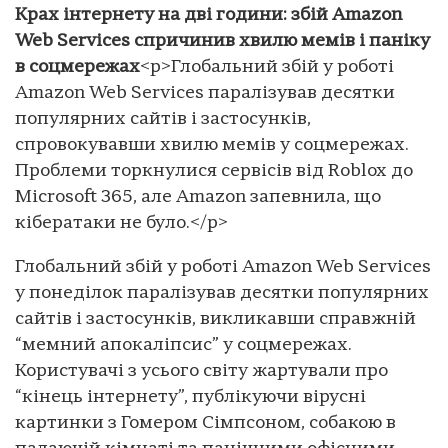
Крах інтернету на дві години: збій Amazon
Web Services спричинив хвилю мемів і паніку
в соцмережах
<p>Глобальний збій у роботі
Amazon Web Services паралізував десятки
популярних сайтів і застосунків,
спровокувавши хвилю мемів у соцмережах.
Проблеми торкнулися сервісів від Roblox до
Microsoft 365, але Amazon запевнила, що
кібератаки не було.</p>
Глобальний збій у роботі Amazon Web Services
у понеділок паралізував десятки популярних
сайтів і застосунків, викликавши справжній
“мемний апокаліпсис” у соцмережах.
Користувачі з усього світу жартували про
“кінець інтернету”, публікуючи вірусні
картинки з Гомером Сімпсоном, собакою в