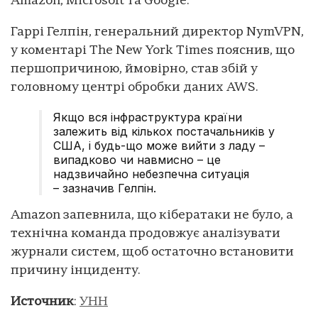
Amazon, Microsoft та Google.
Гаррі Гелпін, генеральний директор NymVPN,
у коментарі The New York Times пояснив, що
першопричиною, ймовірно, став збій у
головному центрі обробки даних AWS.
Якщо вся інфраструктура країни
залежить від кількох постачальників у
США, і будь-що може вийти з ладу –
випадково чи навмисно – це
надзвичайно небезпечна ситуація
– зазначив Гелпін.
Amazon запевнила, що кібератаки не було, а
технічна команда продовжує аналізувати
журнали систем, щоб остаточно встановити
причину інциденту.
Источник
:
УНН