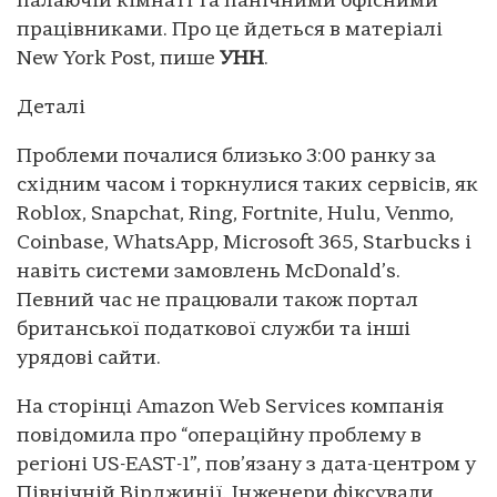
палаючій кімнаті та панічними офісними
працівниками. Про це йдеться в матеріалі
New York Post, пише
УНН
.
Деталі
Проблеми почалися близько 3:00 ранку за
східним часом і торкнулися таких сервісів, як
Roblox, Snapchat, Ring, Fortnite, Hulu, Venmo,
Coinbase, WhatsApp, Microsoft 365, Starbucks і
навіть системи замовлень McDonald’s.
Певний час не працювали також портал
британської податкової служби та інші
урядові сайти.
На сторінці Amazon Web Services компанія
повідомила про “операційну проблему в
регіоні US-EAST-1”, пов’язану з дата-центром у
Північній Вірджинії. Інженери фіксували