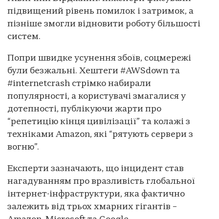
підвищений рівень помилок і затримок, а
пізніше змогли відновити роботу більшості
систем.
Попри швидке усунення збоїв, соцмережі
були безжальні. Хештеги #AWSdown та
#internetcrash стрімко набирали
популярності, а користувачі змагалися у
дотепності, публікуючи жарти про
“репетицію кінця цивілізації” та колажі з
техніками Amazon, які “рятують сервери з
вогню”.
Експерти зазначають, що інцидент став
нагадуванням про вразливість глобальної
інтернет-інфраструктури, яка фактично
залежить від трьох хмарних гігантів –