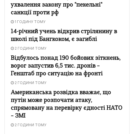
ухвалення закону про "пекельні"
санкції проти рф
1 ГОДИНУ ТОМУ
14-річний учень відкрив стрілянину в
школі під Бангкоком, є загиблі
2 ГОДИНИ ТОМУ
Відбулось понад 190 бойових зіткнень,
ворог запустив 6,5 тис. дронів –
Генштаб про ситуацію на фронті
2 ГОДИНИ ТОМУ
Американська розвідка вважає, що
путін може розпочати атаку,
спрямовану на перевірку єдності НАТО
– ЗМІ
2 ГОДИНИ ТОМУ