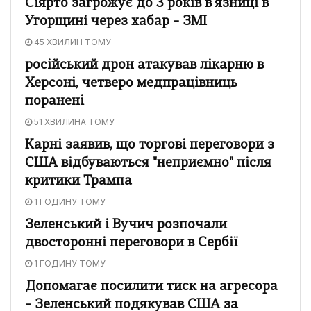
Сіярто загрожує до 3 років в'язниці в
Угорщині через хабар – ЗМІ
45 ХВИЛИН ТОМУ
російський дрон атакував лікарню в
Херсоні, четверо медпрацівниць
поранені
51 ХВИЛИНА ТОМУ
Карні заявив, що торгові переговори з
США відбуваються "неприємно" після
критики Трампа
1 ГОДИНУ ТОМУ
Зеленський і Вучич розпочали
двосторонні переговори в Сербії
1 ГОДИНУ ТОМУ
Допомагає посилити тиск на агресора
– Зеленський подякував США за