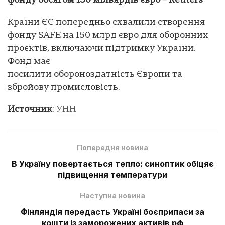
фонду обсягом 150 мільярдів євро – Reuters
Країни ЄС попередньо схвалили створення
фонду SAFE на 150 млрд євро для оборонних
проєктів, включаючи підтримку України.
Фонд має
посилити обороноздатність Європи та
збройову промисловість.
Источник
:
УНН
Попередня новина
В Україну повертається тепло: синоптик обіцяє
підвищення температури
Наступна новина
Фінляндія передасть Україні боєприпаси за
кошти із заморожених активів рф