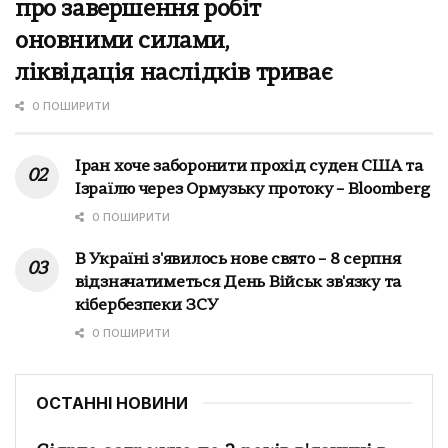
про завершення робіт
оновними силами,
ліквідація наслідків триває
0 ПОШИРИТИ
Іран хоче заборонити прохід суден США та
Ізраїлю через Ормузьку протоку – Bloomberg
0 ПОШИРИТИ
В Україні з'явилось нове свято – 8 серпня
відзначатиметься День Військ зв'язку та
кібербезпеки ЗСУ
0 ПОШИРИТИ
ОСТАННІ НОВИНИ