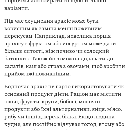
порціями або обирати солодкі й солоні
варіанти.
Під час схуднення арахіс може бути
корисним як заміна менш поживним
перекусам. Наприклад, невелика порція
арахісу з фруктом або йогуртом може дати
більше ситості, ніж печиво чи солодкий
батончик. Також його можна додавати до
салатів, каш або страв з овочами, щоб зробити
прийом їжі поживнішим.
Водночас арахіс не варто використовувати як
основний продукт дієти. Раціон має містити
овочі, фрукти, крупи, бобові, молочні
продукти або їхні альтернативи, яйця, м’ясо,
рибу чи інші джерела білка. Якщо людина
худне, але постійно відчуває голод, втому або