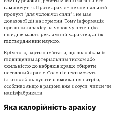
обміну речовин, роботи м’язів і загального
самопочуття. Проте арахіс – не спеціальний
продукт “для чоловічої сили” і не має
доказової дії на гормони. Тому інформація
про вплив арахісу на чоловічу потенцію
швидше мають рекламний характер, аніж
підтверджений наукою.
Крім того, варто пам’ятати, що чоловікам із
підвищеним артеріальним тиском або
схильністю до набряків краще обирати
несолоний арахіс. Солоні снеки можуть
істотно збільшувати споживання натрію,
особливо якщо в раціоні вже є соуси, чипси чи
напівфабрикати.
Яка калорійність арахісу