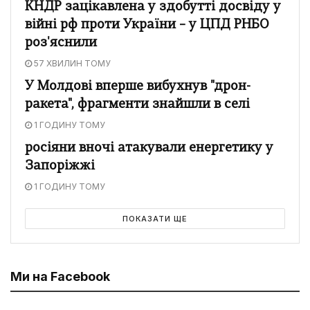
КНДР зацікавлена у здобутті досвіду у
війні рф проти України – у ЦПД РНБО
роз'яснили
57 ХВИЛИН ТОМУ
У Молдові вперше вибухнув "дрон-
ракета", фрагменти знайшли в селі
1 ГОДИНУ ТОМУ
росіяни вночі атакували енергетику у
Запоріжжі
1 ГОДИНУ ТОМУ
ПОКАЗАТИ ЩЕ
Ми на Facebook