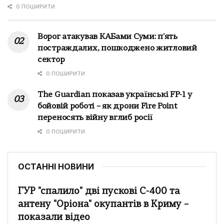
0 ПОШИРИТИ
Ворог атакував КАБами Суми: п'ять
постраждалих, пошкоджено житловий
сектор
0 ПОШИРИТИ
The Guardian показав українські FP-1 у
бойовій роботі – як дрони Fire Point
переносять війну вглиб росії
0 ПОШИРИТИ
ОСТАННІ НОВИНИ
ГУР "спалило" дві пускові С-400 та
антену "Оріона" окупантів в Криму –
показали відео