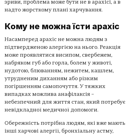
зриви, проблема може бути не в арахісі, а в
надто жорсткому плані харчування.
Кому не можна їсти арахіс
Насамперед арахіс не можна людям з
підтвердженою алергією на нього. Реакція
може проявлятися висипом, свербежем,
набряком губ або горла, болем у животі,
нудотою, блюванням, нежитем, кашлем,
утрудненим диханням або різким
погіршенням самопочуття. У тяжких
випадках можлива анафілаксія –
небезпечний для життя стан, який потребує
невідкладної медичної допомоги.
Обережність потрібна людям, які вже мають
інші харчові алергії, бронхіальну астму,