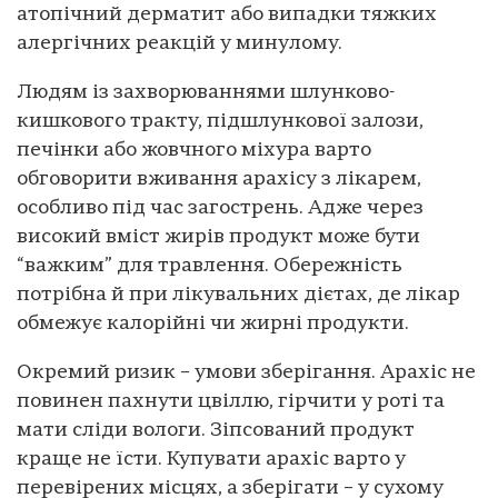
атопічний дерматит або випадки тяжких
алергічних реакцій у минулому.
Людям із захворюваннями шлунково-
кишкового тракту, підшлункової залози,
печінки або жовчного міхура варто
обговорити вживання арахісу з лікарем,
особливо під час загострень. Адже через
високий вміст жирів продукт може бути
“важким” для травлення. Обережність
потрібна й при лікувальних дієтах, де лікар
обмежує калорійні чи жирні продукти.
Окремий ризик – умови зберігання. Арахіс не
повинен пахнути цвіллю, гірчити у роті та
мати сліди вологи. Зіпсований продукт
краще не їсти. Купувати арахіс варто у
перевірених місцях, а зберігати – у сухому