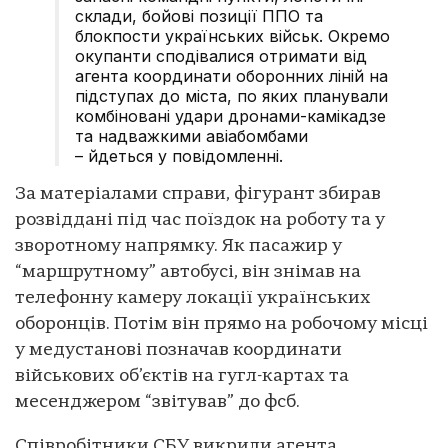
склади, бойові позиції ППО та
блокпости українських військ. Окремо
окупанти сподівалися отримати від
агента координати оборонних ліній на
підступах до міста, по яких планували
комбіновані удари дронами-камікадзе
та надважкими авіабомбами
– йдеться у повідомленні.
За матеріалами справи, фігурант збирав
розвіддані під час поїздок на роботу та у
зворотному напрямку. Як пасажир у
“маршрутному” автобусі, він знімав на
телефонну камеру локації українських
оборонців. Потім він прямо на робочому місці
у медустанові позначав координати
військових об’єктів на гугл-картах та
месенджером “звітував” до фсб.
Співробітники СБУ викрили агента,