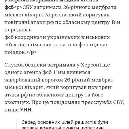
у Херсоні затримано медика-агента
фсб
<p>СБУ затримала 26-річного медбрата
міської лікарні Херсона, який коригував
повітряні атаки рф по обласному центру. Він
передавав
фсб координати українських військових
об'єктів, знімаючи їх на телефон під час
поїздок.</p>
Служба безпеки затримала у Херсоні ще
одного агента фсб. Ним виявився
завербований ворогом 26-річний медбрат
міської лікарні, який коригував повітряні
атаки рф по обласному центру та його
околицях. Про це повідомляє пресслужба СБУ,
пише
УНН.
Серед основних цілей рашистів були
запасні командні пункти, логістичні