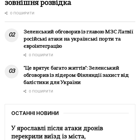
зовнішня розвідка
0 ПОШИРИТИ
Зеленський обговорив із главою МЗС Латвії
російські атаки на українські порти та
євроінтеграцію
0 ПОШИРИТИ
"Це врятує багато життів": Зеленський
обговорив із лідером Фінляндії захист від
балістики для України
0 ПОШИРИТИ
ОСТАННІ НОВИНИ
У ярославлі після атаки дронів
перекрили виїзд із міста,