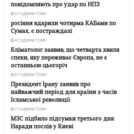
повідомляють про удар по НПЗ
3 ГОДИНИ ТОМУ
росіяни вдарили чотирма КАБами по
Сумах, є постраждалі
4 ГОДИНИ ТОМУ
Кліматолог заявив, що четварта хвиля
спеки, яку переживає Європа, не є
останньою цьогоріч
6 ГОДИНИ ТОМУ
Президент Ірану заявив про
найважчий період для країни з часів
Ісламської революції
7 ГОДИНИ ТОМУ
МЗС підбило підсумки третього дня
Наради послів у Києві