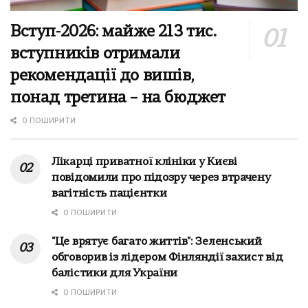
Вступ-2026: майже 213 тис.
вступників отримали
рекомендації до вишів,
понад третина – на бюджет
0 ПОШИРИТИ
Лікарці приватної клініки у Києві
повідомили про підозру через втрачену
вагітність пацієнтки
0 ПОШИРИТИ
"Це врятує багато життів": Зеленський
обговорив із лідером Фінляндії захист від
балістики для України
0 ПОШИРИТИ