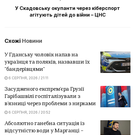
У Скадовську окупанти через кіберспорт
агітують дітей до війни – ЦНС
Схожі
Новини
У Гданську чоловік напав на
українця та поляків, назвавши їх
"бандерівцями"
6 СЕРПНЯ, 2026 / 21:11
Засудженого експрем'єра Грузії
Гарібашвілі госпіталізували з
в'язниці через проблеми з нирками
6 СЕРПНЯ, 2026 / 20:52
Абсолютно ганебна ситуація із
відсутністю води у Марганці –