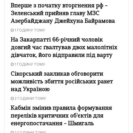
Вперше з початку вторгнення рф –
Зеленський прийняв главу МЗС
Азербайджану Джейхуна Байрамова
1 ГОДИНУ ТОМУ
На Закарпатті 66-річний чоловік
довгий час ґвалтував двох малолітніх
дівчаток, його відправили під варту
1 ГОДИНУ ТОМУ
Сікорський закликав обговорити
можливість збиття російських ракет
над Україною
2 ГОДИНИ ТОМУ
Кабмін змінив правила формування
переліків критичних об'єктів для
енергопостачання – Шмигаль
2 ГОДИНИ ТОМУ