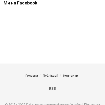
Ми на Facebook
Головна
Публікації
Контакти
RSS
© 2015 - 2026 Daily.com.ua - щоденні новини України | Підтримка