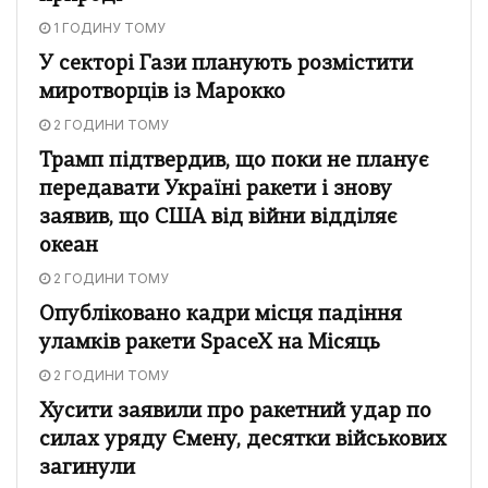
1 ГОДИНУ ТОМУ
У секторі Гази планують розмістити
миротворців із Марокко
2 ГОДИНИ ТОМУ
Трамп підтвердив, що поки не планує
передавати Україні ракети і знову
заявив, що США від війни відділяє
океан
2 ГОДИНИ ТОМУ
Опубліковано кадри місця падіння
уламків ракети SpaceX на Місяць
2 ГОДИНИ ТОМУ
Хусити заявили про ракетний удар по
силах уряду Ємену, десятки військових
загинули