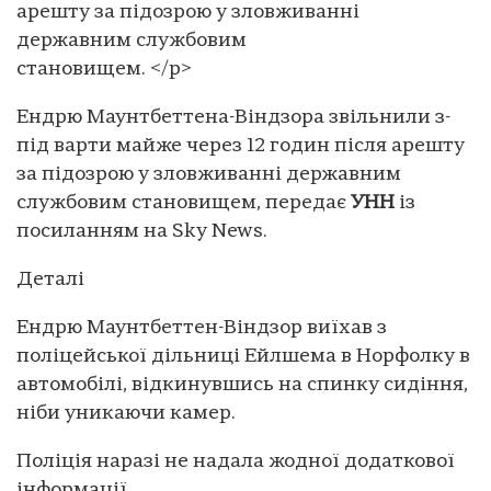
арешту за підозрою у зловживанні
державним службовим
становищем. </p>
Ендрю Маунтбеттена-Віндзора звільнили з-
під варти майже через 12 годин після арешту
за підозрою у зловживанні державним
службовим становищем, передає
УНН
із
посиланням на Sky News.
Деталі
Ендрю Маунтбеттен-Віндзор виїхав з
поліцейської дільниці Ейлшема в Норфолку в
автомобілі, відкинувшись на спинку сидіння,
ніби уникаючи камер.
Поліція наразі не надала жодної додаткової
інформації.