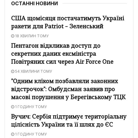
ОСТАННІ НОВИНИ
США щомісяця постачатимуть Україні
ракети для Patriot – Зеленський
18 ХВИЛИН ТОМУ
Пентагон відкликав доступ до
секретних даних ексміністра
Повітряних сил через Air Force One
54 ХВИЛИНИ ТОМУ
"Одним кліком позбавляли законних
відстрочок": Омбудсман заявив про
масові порушення у Берегівському ТЦК
1 ГОДИНУ ТОМУ
Вучич: Сербія підтримує територіальну
цілісність України та її шлях до ЄС
1 ГОДИНУ ТОМУ