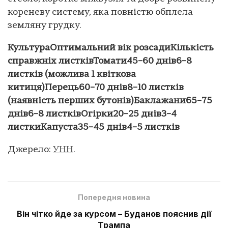
кореневу систему, яка повністю обплела
земляну грудку.
Культура
Оптимальний вік розсади
Кількість
справжніх листків
Томати
45–60 днів
6–8
листків (можлива 1 квіткова
китиця)
Перець
60–70 днів
8–10 листків
(наявність перших бутонів)
Баклажани
65–75
днів
6–8 листків
Огірки
20–25 днів
3–4
листки
Капуста
35–45 днів
4–5 листків
Джерело:
УНН
.
Попередня новина
Він чітко йде за курсом – Буданов пояснив дії
Трампа