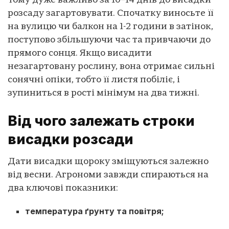
Тому дуже важливо за 10–14 днів до висадки
розсаду загартовувати. Спочатку виносьте її
на вулицю чи балкон на 1-2 години в затінок,
поступово збільшуючи час та привчаючи до
прямого сонця. Якщо висадити
незагартовану рослину, вона отримає сильні
сонячні опіки, тобто її листя побіліє, і
зупиниться в рості мінімум на два тижні.
Від чого залежать строки
висадки розсади
Дати висадки щороку зміщуються залежно
від весни. Агрономи завжди спираються на
два ключові показники:
температура ґрунту та повітря;