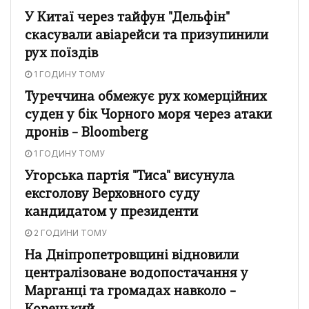
У Китаї через тайфун "Дельфін"
скасували авіарейси та призупинили
рух поїздів
1 ГОДИНУ ТОМУ
Туреччина обмежує рух комерційних
суден у бік Чорного моря через атаки
дронів – Bloomberg
1 ГОДИНУ ТОМУ
Угорська партія "Тиса" висунула
ексголову Верховного суду
кандидатом у президенти
2 ГОДИНИ ТОМУ
На Дніпропетровщині відновили
централізоване водопостачання у
Марганці та громадах навколо –