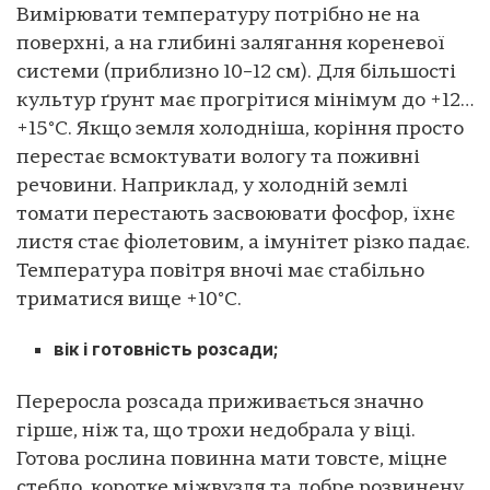
Вимірювати температуру потрібно не на
поверхні, а на глибині залягання кореневої
системи (приблизно 10–12 см). Для більшості
культур ґрунт має прогрітися мінімум до +12…
+15°C. Якщо земля холодніша, коріння просто
перестає всмоктувати вологу та поживні
речовини. Наприклад, у холодній землі
томати перестають засвоювати фосфор, їхнє
листя стає фіолетовим, а імунітет різко падає.
Температура повітря вночі має стабільно
триматися вище +10°C.
вік і готовність розсади;
Переросла розсада приживається значно
гірше, ніж та, що трохи недобрала у віці.
Готова рослина повинна мати товсте, міцне
стебло, коротке міжвузля та добре розвинену