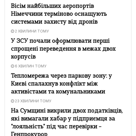
Вісім найбільших аеропортів
Німеччини терміново оснащують
системами захисту від дронів
2 ХВИЛИНИ ТОМУ
У ЗСУ почали оформлювати перші
спрощені переведення в межах двох
корпусів
6 ХВИЛИН ТОМУ
Тепломережа через паркову зону: у
Києві спалахнув конфлікт між
активістами та комунальниками
23 ХВИЛИНИ ТОМУ
На Сумщині викрили двох податківців,
які вимагали хабар у підприємця за
"лояльність" під час перевірки –
Генпрокурор