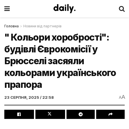
Головна
Новини від партнерів
" Кольори хоробрості":
будівлі Єврокомісії у
Брюсселі засяяли
кольорами українського
прапора
A
23 СЕРПНЯ, 2025 / 22:58
A