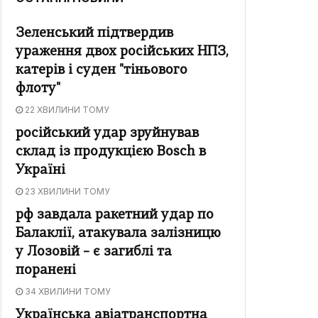
Зеленський підтвердив
ураження двох російських НПЗ,
катерів і суден "тіньового
флоту"
22 ХВИЛИНИ ТОМУ
російський удар зруйнував
склад із продукцією Bosch в
Україні
23 ХВИЛИНИ ТОМУ
рф завдала ракетний удар по
Балаклії, атакувала залізницю
у Лозовій – є загиблі та
поранені
34 ХВИЛИНИ ТОМУ
Українська авіатранспортна