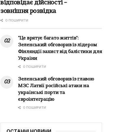
відповідає дійсності –
зовнішня розвідка
0 ПОШИРИТИ
"Це врятує багато життів":
Зеленський обговорив із лідером
Фінляндії захист від балістики для
України
0 ПОШИРИТИ
Зеленський обговорив із главою
МЗС Латвії російські атаки на
українські порти та
євроінтеграцію
0 ПОШИРИТИ
ОСТАННІ НОВИНИ