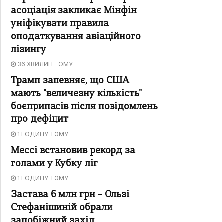
асоціація закликає Мінфін
уніфікувати правила
оподаткування авіаційного
лізингу
36 ХВИЛИН ТОМУ
Трамп запевняє, що США
мають "величезну кількість"
боєприпасів після повідомлень
про дефіцит
1 ГОДИНУ ТОМУ
Мессі встановив рекорд за
голами у Кубку ліг
1 ГОДИНУ ТОМУ
Застава 6 млн грн – Ользі
Стефанішиній обрали
запобіжний захід