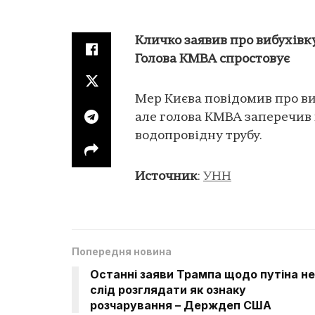
Кличко заявив про вибухівку
Голова КМВА спростовує
Мер Києва повідомив про в
але голова КМВА заперечив 
водопровідну трубу.
Источник
:
УНН
Попередня новина
Останні заяви Трампа щодо путіна не
слід розглядати як ознаку
розчарування – Держдеп США