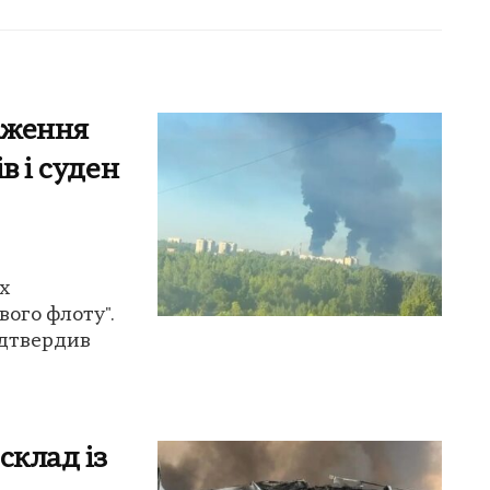
аження
в і суден
х
вого флоту".
дтвердив
склад із