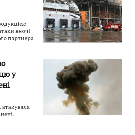
продукцією
атаки вночі
ого партнера
по
ицю у
ені
, атакувала
анені.