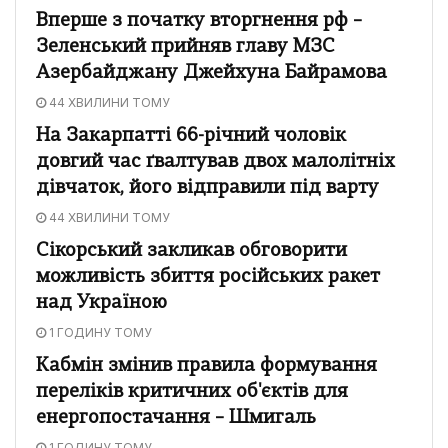
Вперше з початку вторгнення рф –
Зеленський прийняв главу МЗС
Азербайджану Джейхуна Байрамова
44 ХВИЛИНИ ТОМУ
На Закарпатті 66-річний чоловік
довгий час ґвалтував двох малолітніх
дівчаток, його відправили під варту
44 ХВИЛИНИ ТОМУ
Сікорський закликав обговорити
можливість збиття російських ракет
над Україною
1 ГОДИНУ ТОМУ
Кабмін змінив правила формування
переліків критичних об'єктів для
енергопостачання – Шмигаль
1 ГОДИНУ ТОМУ