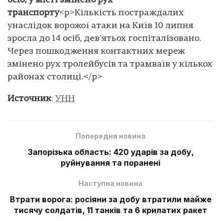
осіб, у місті змінено рух
транспорту
<p>Кількість постраждалих
унаслідок ворожої атаки на Київ 10 липня
зросла до 14 осіб, дев'ятьох госпіталізовано.
Через пошкодження контактних мереж
змінено рух тролейбусів та трамваїв у кількох
районах столиці.</p>
Источник
:
УНН
Попередня новина
Запорізька область: 420 ударів за добу,
руйнування та поранені
Наступна новина
Втрати ворога: росіяни за добу втратили майже
тисячу солдатів, 11 танків та 6 крилатих ракет