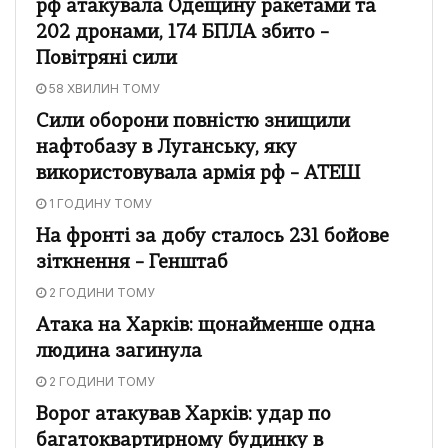
рф атакувала Одещину ракетами та
202 дронами, 174 БПЛА збито –
Повітряні сили
58 ХВИЛИН ТОМУ
Сили оборони повністю знищили
нафтобазу в Луганську, яку
використовувала армія рф – АТЕШ
1 ГОДИНУ ТОМУ
На фронті за добу сталось 231 бойове
зіткнення – Генштаб
2 ГОДИНИ ТОМУ
Атака на Харків: щонайменше одна
людина загинула
2 ГОДИНИ ТОМУ
Ворог атакував Харків: удар по
багатоквартирному будинку в