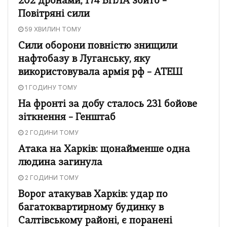
202 дронами, 174 БПЛА збито –
Повітряні сили
59 ХВИЛИН ТОМУ
Сили оборони повністю знищили
нафтобазу в Луганську, яку
використовувала армія рф – АТЕШ
1 ГОДИНУ ТОМУ
На фронті за добу сталось 231 бойове
зіткнення – Генштаб
2 ГОДИНИ ТОМУ
Атака на Харків: щонайменше одна
людина загинула
2 ГОДИНИ ТОМУ
Ворог атакував Харків: удар по
багатоквартирному будинку в
Салтівському районі, є поранені