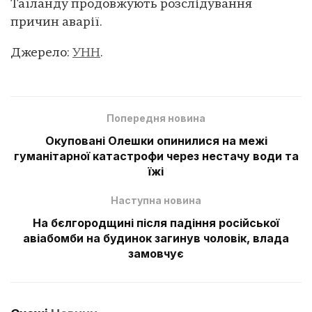
Таїланду продовжують розслідування
причин аварії.
Джерело:
УНН
.
Попередня новина
Окуповані Олешки опинилися на межі
гуманітарної катастрофи через нестачу води та
їжі
Наступна новина
На бєлгородщині після падіння російської
авіабомби на будинок загинув чоловік, влада
замовчує