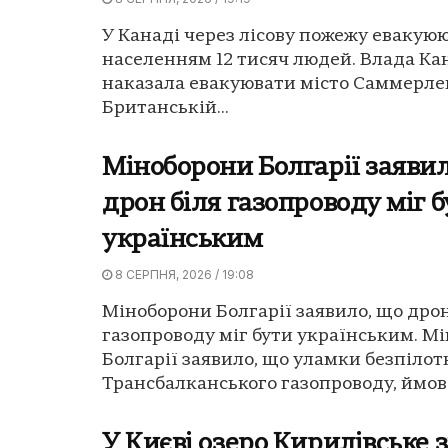
У Канаді через лісову пожежу евакуюю
населенням 12 тисяч людей. Влада Ка
наказала евакуювати місто Саммерле
Британській...
Міноборони Болгарії заявил
дрон біля газопроводу міг 
українським
8 СЕРПНЯ, 2026 / 19:08
Міноборони Болгарії заявило, що дрон
газопроводу міг бути українським. М
Болгарії заявило, що уламки безпілот
Трансбалканського газопроводу, ймовір
У Києві озеро Кирилівське 