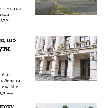
ть місто з
нади
нд у
о, що
бути
 біля
іноборони
ника біля
но,...
знову