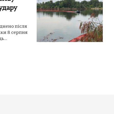
 удару
уднено після
аки 8 серпня
ь...