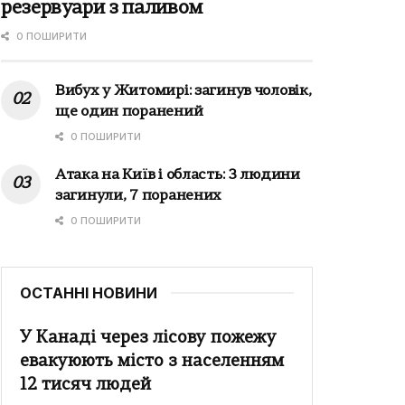
резервуари з паливом
0 ПОШИРИТИ
Вибух у Житомирі: загинув чоловік,
ще один поранений
0 ПОШИРИТИ
Атака на Київ і область: 3 людини
загинули, 7 поранених
0 ПОШИРИТИ
ОСТАННІ НОВИНИ
У Канаді через лісову пожежу
евакуюють місто з населенням
12 тисяч людей