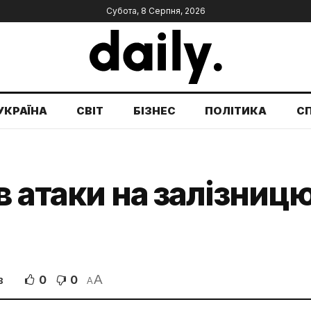
Субота, 8 Серпня, 2026
УКРАЇНА
СВІТ
БІЗНЕС
ПОЛІТИКА
С
в атаки на залізни
A
0
0
В
A