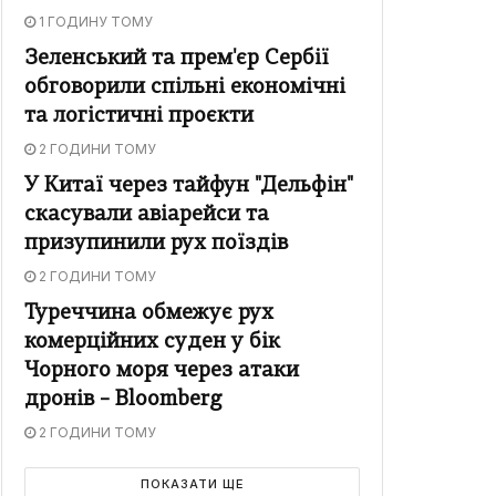
1 ГОДИНУ ТОМУ
Зеленський та прем'єр Сербії
обговорили спільні економічні
та логістичні проєкти
2 ГОДИНИ ТОМУ
У Китаї через тайфун "Дельфін"
скасували авіарейси та
призупинили рух поїздів
2 ГОДИНИ ТОМУ
Туреччина обмежує рух
комерційних суден у бік
Чорного моря через атаки
дронів – Bloomberg
2 ГОДИНИ ТОМУ
ПОКАЗАТИ ЩЕ