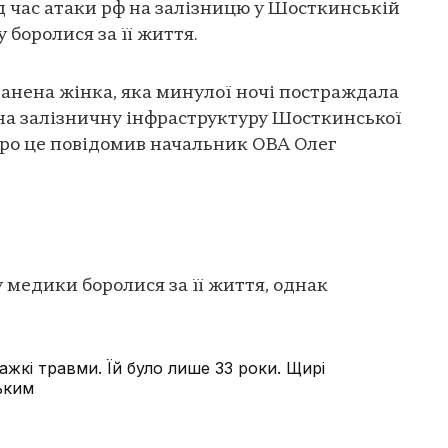
ід час атаки рф на залізницю у Шосткинській
боролися за її життя.
анена жінка, яка минулої ночі постраждала
 на залізничну інфраструктуру Шосткинської
Про це повідомив начальник ОВА Олег
 медики боролися за її життя, однак
.
жкі травми. Їй було лише 33 роки. Щирі
зьким