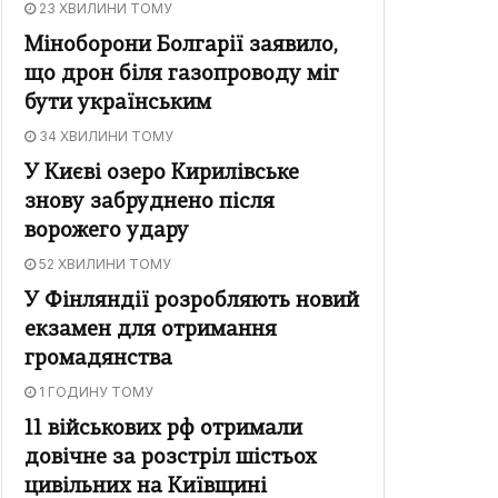
23 ХВИЛИНИ ТОМУ
Міноборони Болгарії заявило,
що дрон біля газопроводу міг
бути українським
34 ХВИЛИНИ ТОМУ
У Києві озеро Кирилівське
знову забруднено після
ворожего удару
52 ХВИЛИНИ ТОМУ
У Фінляндії розробляють новий
екзамен для отримання
громадянства
1 ГОДИНУ ТОМУ
11 військових рф отримали
довічне за розстріл шістьох
цивільних на Київщині