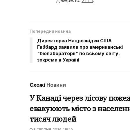
Джерело:
УНН
.
Попередня новина
Директорка Нацрозвідки США
Габбард заявила про американські
"біолабораторії" по всьому світу,
зокрема в Україні
Схожі
Новини
У Канаді через лісову поже
евакуюють місто з населен
тисяч людей
8 СЕРПНЯ, 2026 / 19:19