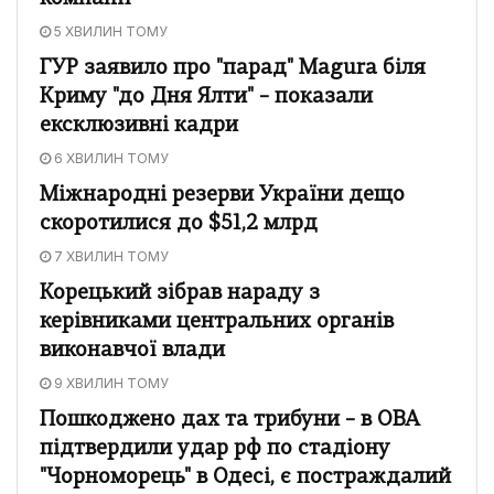
5 ХВИЛИН ТОМУ
ГУР заявило про "парад" Magura біля
Криму "до Дня Ялти" – показали
ексклюзивні кадри
6 ХВИЛИН ТОМУ
Міжнародні резерви України дещо
скоротилися до $51,2 млрд
7 ХВИЛИН ТОМУ
Корецький зібрав нараду з
керівниками центральних органів
виконавчої влади
9 ХВИЛИН ТОМУ
Пошкоджено дах та трибуни – в ОВА
підтвердили удар рф по стадіону
"Чорноморець" в Одесі, є постраждалий