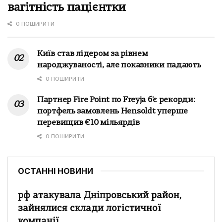
вагітність пацієнтки
0 ПОШИРИТИ
Київ став лідером за рівнем
народжуваності, але показники падають
0 ПОШИРИТИ
Партнер Fire Point по Freyja б'є рекорди:
портфель замовлень Hensoldt уперше
перевищив €10 мільярдів
0 ПОШИРИТИ
ОСТАННІ НОВИНИ
рф атакувала Дніпровський район,
зайнялися склади логістичної
компанії