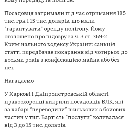
кому передадуть полігон.
Посадовця затримали під час отримання 185
тис. грн і 15 тис. доларів, що мали
“гарантувати” оренду полігону. Йому
оголошено про підозру за ч. 3 ст. 369-2
Кримінального кодексу України: санкція
статті передбачає покарання від чотирьох до
восьми років з конфіскацією майна або без
неї.
Нагадаємо
У Харкові і Дніпропетровській області
правоохоронці викрили посадовців ВЛК, які
за хабарі “переводили” військових з бойових
частин у тил. Вартість “послуги” коливалася
від 3 до 15 тис. доларів.