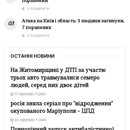
поранений
0 ПОШИРИТИ
Атака на Київ і область: 3 людини загинули,
7 поранених
0 ПОШИРИТИ
ОСТАННІ НОВИНИ
На Житомирщині у ДТП за участю
трьох авто травмувалися семеро
людей, серед них двоє дітей
17 ХВИЛИН ТОМУ
росія зняла серіал про "відродження"
окупованого Маріуполя – ЦПД
30 ХВИЛИН ТОМУ
Повноцінний запуск антибалістичної