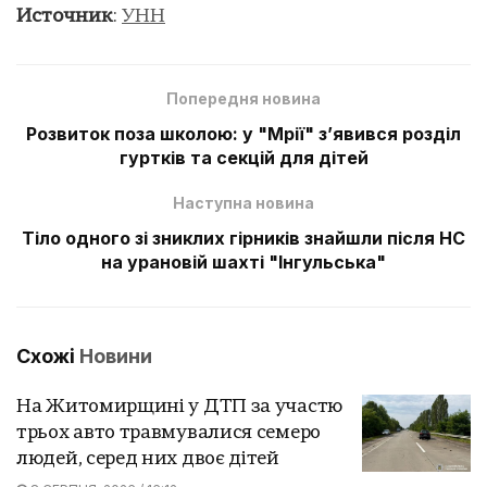
Источник
:
УНН
Попередня новина
Розвиток поза школою: у "Мрії" з’явився розділ
гуртків та секцій для дітей
Наступна новина
Тіло одного зі зниклих гірників знайшли після НС
на урановій шахті "Інгульська"
Схожі
Новини
На Житомирщині у ДТП за участю
трьох авто травмувалися семеро
людей, серед них двоє дітей