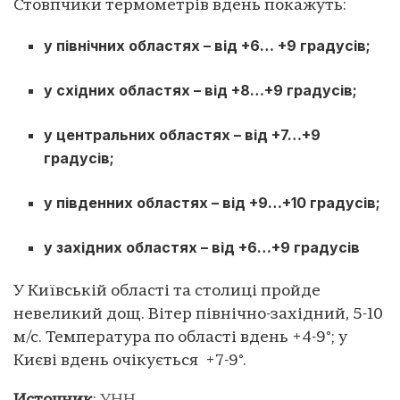
Стовпчики термометрів вдень покажуть:
у північних областях – від +6… +9 градусів;
у східних областях – від +8…+9 градусів;
у центральних областях – від +7…+9
градусів;
у південних областях – від +9…+10 градусів;
у західних областях – від +6…+9 градусів
У Київській області та столиці пройде
невеликий дощ. Вітер північно-західний, 5-10
м/с. Температура по області вдень +4-9°; у
Києві вдень очікується +7-9°.