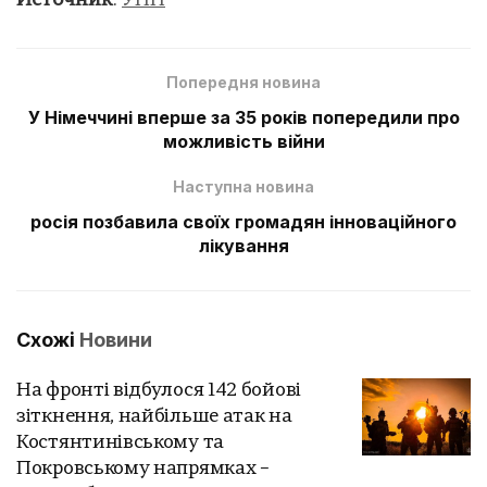
Источник
:
УНН
Попередня новина
У Німеччині вперше за 35 років попередили про
можливість війни
Наступна новина
росія позбавила своїх громадян інноваційного
лікування
Схожі
Новини
На фронті відбулося 142 бойові
зіткнення, найбільше атак на
Костянтинівському та
Покровському напрямках –