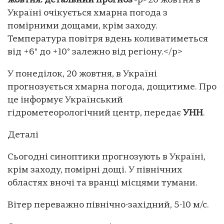
жовтня: детальний прогноз
<p>20 жовтня в
Україні очікується хмарна погода з
помірними дощами, крім заходу.
Температура повітря вдень коливатиметься
від +6° до +10° залежно від регіону.</p>
У понеділок, 20 жовтня, в Україні
прогнозується хмарна погода, дощитиме. Про
це інформує Український
гідрометеорологічний центр, передає
УНН
.
Деталі
Сьогодні синоптики прогнозують в Україні,
крім заходу, помірні дощі. У північних
областях вночі та вранці місцями тумани.
Вітер переважно північно-західний, 5-10 м/с.