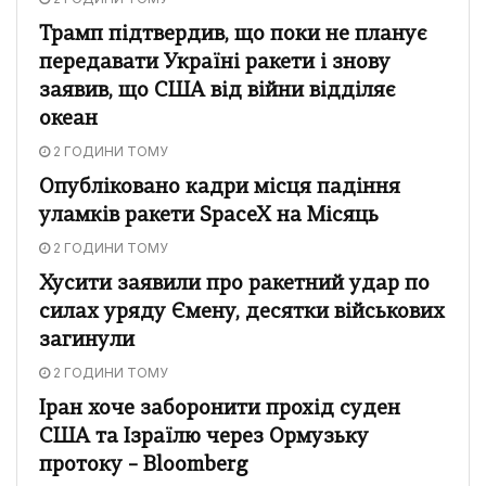
Трамп підтвердив, що поки не планує
передавати Україні ракети і знову
заявив, що США від війни відділяє
океан
2 ГОДИНИ ТОМУ
Опубліковано кадри місця падіння
уламків ракети SpaceX на Місяць
2 ГОДИНИ ТОМУ
Хусити заявили про ракетний удар по
силах уряду Ємену, десятки військових
загинули
2 ГОДИНИ ТОМУ
Іран хоче заборонити прохід суден
США та Ізраїлю через Ормузьку
протоку – Bloomberg