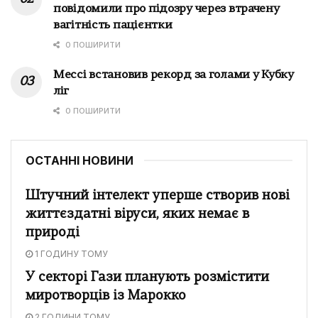
повідомили про підозру через втрачену
вагітність пацієнтки
0 ПОШИРИТИ
Мессі встановив рекорд за голами у Кубку
ліг
0 ПОШИРИТИ
ОСТАННІ НОВИНИ
Штучний інтелект уперше створив нові
життєздатні віруси, яких немає в
природі
1 ГОДИНУ ТОМУ
У секторі Гази планують розмістити
миротворців із Марокко
2 ГОДИНИ ТОМУ