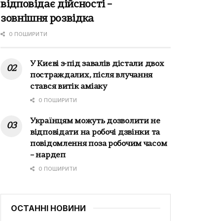
відповідає дійсності –
зовнішня розвідка
0 ПОШИРИТИ
У Києві з-під завалів дістали двох
постраждалих, після влучання
стався витік аміаку
0 ПОШИРИТИ
Українцям можуть дозволити не
відповідати на робочі дзвінки та
повідомлення поза робочим часом
– нардеп
0 ПОШИРИТИ
ОСТАННІ НОВИНИ