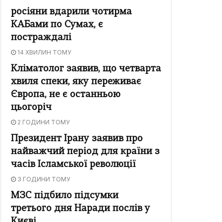
росіяни вдарили чотирма
КАБами по Сумах, є
постраждалі
14 ХВИЛИН ТОМУ
Кліматолог заявив, що четварта
хвиля спеки, яку переживає
Європа, не є останньою
цьогоріч
2 ГОДИНИ ТОМУ
Президент Ірану заявив про
найважчий період для країни з
часів Ісламської революції
3 ГОДИНИ ТОМУ
МЗС підбило підсумки
третього дня Наради послів у
Києві