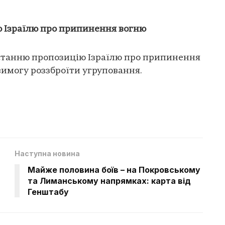
 Ізраїлю про припинення вогню
станню пропозицію Ізраїлю про припинення
вимогу роззброїти угруповання.
Наступна новина
Майже половина боїв – на Покровському
та Лиманському напрямках: карта від
Генштабу