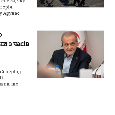
 спеки, яку
горіч.
у Арунас
о
и з часів
ий період
ї.
явив, що