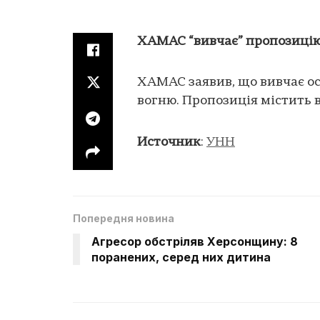
ХАМАС “вивчає” пропозицію
ХАМАС заявив, що вивчає о
вогню. Пропозиція містить 
Источник
:
УНН
Попередня новина
Агресор обстріляв Херсонщину: 8
поранених, серед них дитина