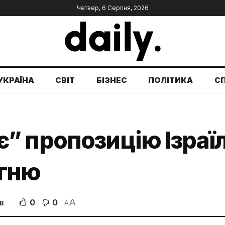
Четвер, 6 Серпня, 2026
УКРАЇНА
СВІТ
БІЗНЕС
ПОЛІТИКА
С
” пропозицію Ізраї
огню
A
0
0
В
A