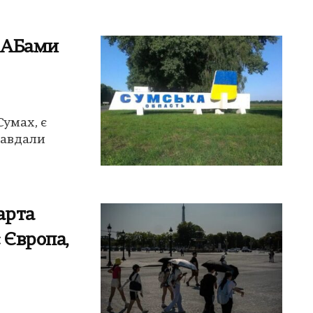
КАБами
умах, є
завдали
арта
 Європа,