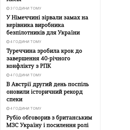
3 ГОДИНИ ТОМУ
У Німеччині зірвали замах на
керівника виробника
безпілотників для України
4 ГОДИНИ ТОМУ
Туреччина зробила крок до
завершення 40-річного
конфлікту з РПК
4 ГОДИНИ ТОМУ
В Австрії другий день поспіль
оновили історичний рекорд
спеки
4 ГОДИНИ ТОМУ
Рубіо обговорив з британським
МЗС Україну і посилення ролі