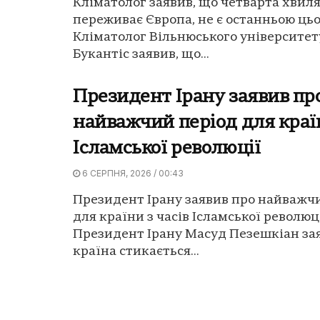
Кліматолог заявив, що четварта хвиля
переживає Європа, не є останньою цьо
Кліматолог Вільнюського університет
Букантіс заявив, що...
Президент Ірану заявив пр
найважчий період для країн
Ісламської революції
6 СЕРПНЯ, 2026 / 00:43
Президент Ірану заявив про найважч
для країни з часів Ісламської революці
Президент Ірану Масуд Пезешкіан за
країна стикається...