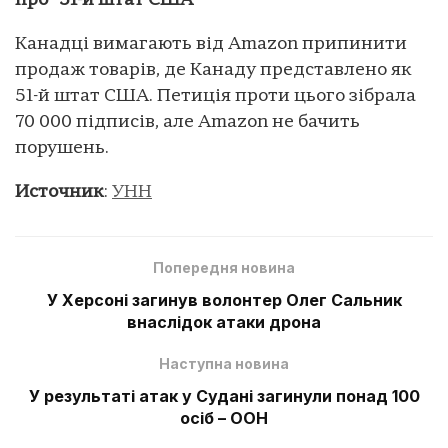
про “51-й штат США”
Канадці вимагають від Amazon припинити
продаж товарів, де Канаду представлено як
51-й штат США. Петиція проти цього зібрала
70 000 підписів, але Amazon не бачить
порушень.
Источник
:
УНН
Попередня новина
У Херсоні загинув волонтер Олег Сальник
внаслідок атаки дрона
Наступна новина
У результаті атак у Судані загинули понад 100
осіб – ООН