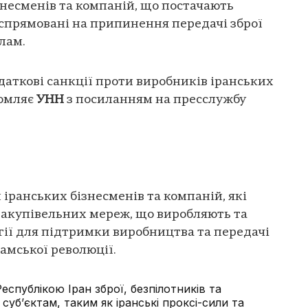
несменів та компаній, що постачають
и спрямовані на припинення передачі зброї
илам.
аткові санкції проти виробників іранських
домляє
УНН
з посиланням на пресслужбу
 іранських бізнесменів та компаній, які
закупівельних мереж, що виробляють та
гії для підтримки виробництва та передачі
амської революції.
спублікою Іран зброї, безпілотників та
суб’єктам, таким як іранські проксі-сили та