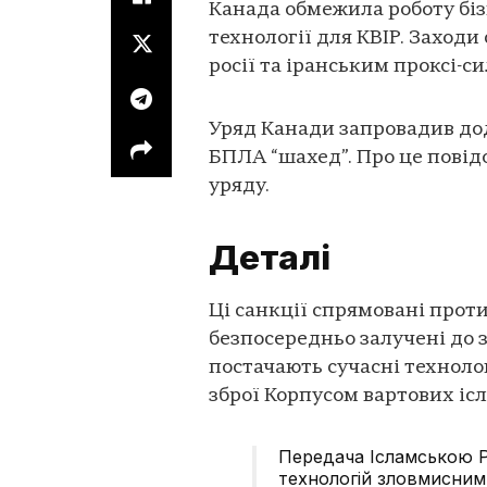
Канада обмежила роботу біз
технології для КВІР. Заход
росії та іранським проксі-с
Уряд Канади запровадив дод
БПЛА “шахед”. Про це пові
уряду.
Деталі
Ці санкції спрямовані проти
безпосередньо залучені до 
постачають сучасні техноло
зброї Корпусом вартових ісл
Передача Ісламською Ре
технологій зловмисним 