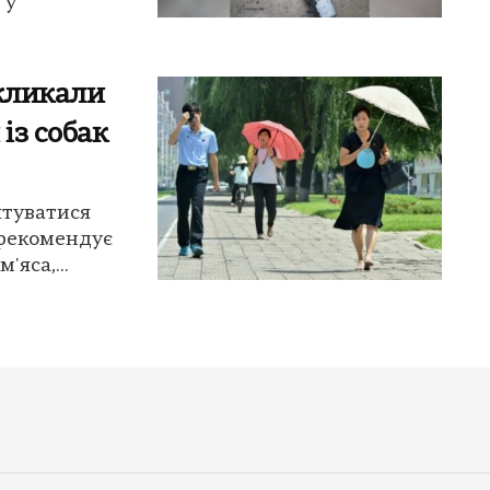
 у
акликали
із собак
ятуватися
 рекомендує
'яса,...