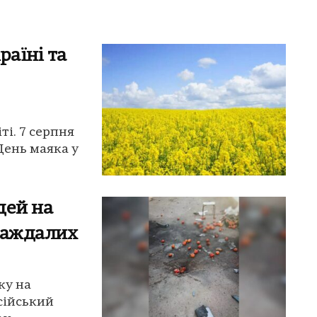
раїні та
ті. 7 серпня
День маяка у
дей на
раждалих
ку на
сійський