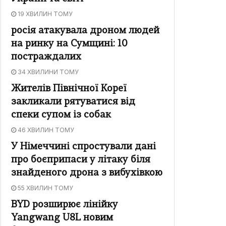
19 ХВИЛИН ТОМУ
росія атакувала дроном людей
на ринку на Сумщині: 10
постраждалих
34 ХВИЛИНИ ТОМУ
Жителів Північної Кореї
закликали рятуватися від
спеки супом із собак
46 ХВИЛИН ТОМУ
У Німеччині спростували дані
про боєприпаси у літаку біля
знайденого дрона з вибухівкою
55 ХВИЛИН ТОМУ
BYD розширює лінійку
Yangwang U8L новим