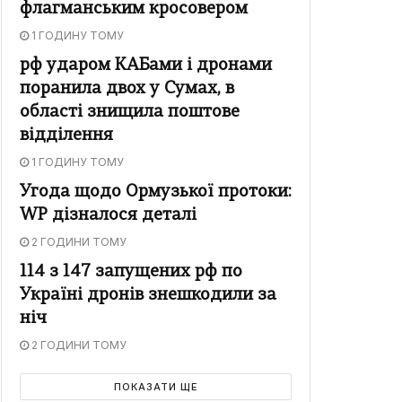
флагманським кросовером
1 ГОДИНУ ТОМУ
рф ударом КАБами і дронами
поранила двох у Сумах, в
області знищила поштове
відділення
1 ГОДИНУ ТОМУ
Угода щодо Ормузької протоки:
WP дізналося деталі
2 ГОДИНИ ТОМУ
114 з 147 запущених рф по
Україні дронів знешкодили за
ніч
2 ГОДИНИ ТОМУ
ПОКАЗАТИ ЩЕ