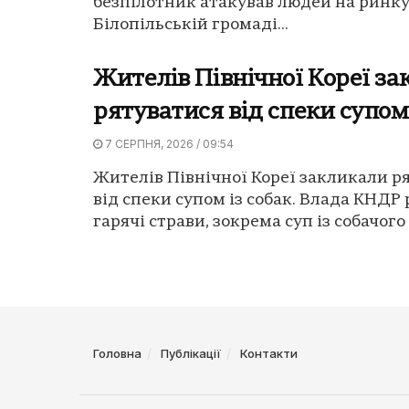
безпілотник атакував людей на ринку
Білопільській громаді...
Жителів Північної Кореї з
рятуватися від спеки супом 
7 СЕРПНЯ, 2026 / 09:54
Жителів Північної Кореї закликали р
від спеки супом із собак. Влада КНДР
гарячі страви, зокрема суп із собачого м
Головна
Публікації
Контакти