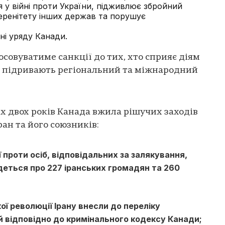
я у війні проти України, підживлює збройний
веренітету інших держав та порушує
ні уряду Канади.
совуватиме санкції до тих, хто сприяє діям
 що підривають регіональний та міжнародний
іх двох років Канада вжила рішучих заходів
ан та його союзників:
 проти осіб, відповідальних за залякування,
йдеться про 227 іранських громадян та 260
ої революції Ірану внесли до переліку
й відповідно до кримінального кодексу Канади;