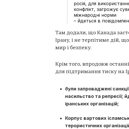
росія, для використанн
конфлікт, загрожує су
міжнародні норми
– йдеться в повідомлен
Там додали, що Канада засто
Ірану, і не терпітиме дій,
мир і безпеку.
Крім того, впродовж останн
для підтримання тиску на Ір
були запроваджені санкції
насильство та репресії; 
іранських організацій;
Корпус вартових ісламськ
терористичних організаці