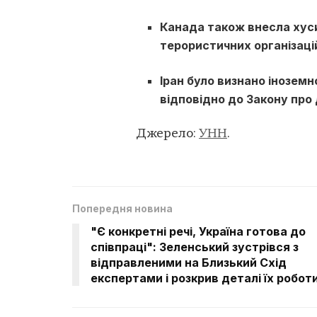
Канада також внесла хус
терористичних організаці
Іран було визнано інозем
відповідно до Закону про 
Джерело:
УНН
.
Попередня новина
"Є конкретні речі, Україна готова до
співпраці": Зеленський зустрівся з
відправленими на Близький Схід
експертами і розкрив деталі їх робот