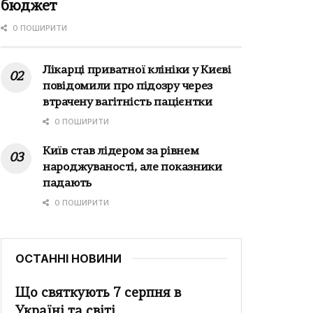
бюджет
0 ПОШИРИТИ
Лікарці приватної клініки у Києві
повідомили про підозру через
втрачену вагітність пацієнтки
0 ПОШИРИТИ
Київ став лідером за рівнем
народжуваності, але показники
падають
0 ПОШИРИТИ
ОСТАННІ НОВИНИ
Що святкують 7 серпня в
Україні та світі