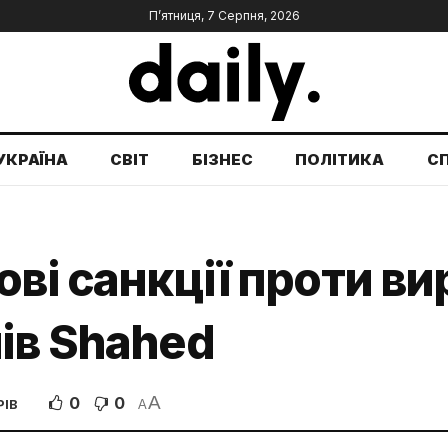
П’ятниця, 7 Серпня, 2026
УКРАЇНА
СВІТ
БІЗНЕС
ПОЛІТИКА
С
ові санкції проти в
ів Shahed
A
0
0
РІВ
A