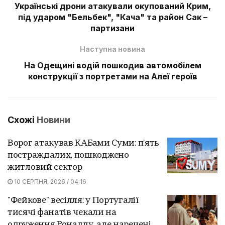
Українські дрони атакували окупований Крим,
під ударом "Бельбек", "Кача" та район Сак –
партизани
Наступна новина
На Одещині водій пошкодив автомобілем
конструкції з портретами на Алеї героїв
Схожі
Новини
Ворог атакував КАБами Суми: п'ять
постраждалих, пошкоджено
житловий сектор
10 СЕРПНЯ, 2026 / 04:16
"Фейкове" весілля: у Португалії
тисячі фанатів чекали на
одруження Роналду, але наречені