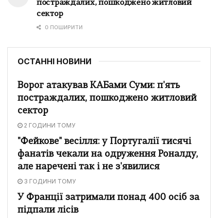
постраждалих, пошкоджено житловий
сектор
0 ПОШИРИТИ
ОСТАННІ НОВИНИ
Ворог атакував КАБами Суми: п'ять
постраждалих, пошкоджено житловий
сектор
2 ГОДИНИ ТОМУ
"Фейкове" весілля: у Португалії тисячі
фанатів чекали на одруження Роналду,
але наречені так і не з'явилися
3 ГОДИНИ ТОМУ
У Франції затримали понад 400 осіб за
підпали лісів