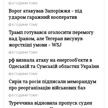
4 ГОДИНИ ТОМУ
Ворог атакував Запоріжжя – під
ударом гаражний кооператив
4 ГОДИНИ ТОМУ
Трамп готувався оголосити перемогу
над Іраном, але Тегеран висунув
жорсткіші умови – WSJ
6 ГОДИНИ ТОМУ
рф визнала атаку на енергооб'єкти в
Одеській та Сумській областях України
6 ГОДИНИ ТОМУ
Сирія та росія підписали меморандум
про реорганізацію військових баз
6 ГОДИНИ ТОМУ
Туреччина відновила пропуск суден