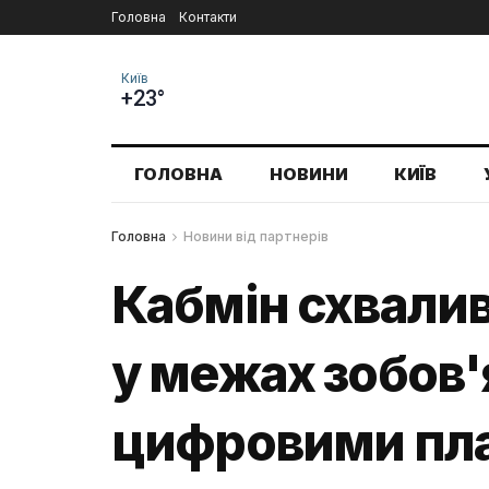
Головна
Контакти
Київ
+23°
ГОЛОВНА
НОВИНИ
КИЇВ
Головна
Новини від партнерів
Кабмін схвалив
у межах зобов'
цифровими пла