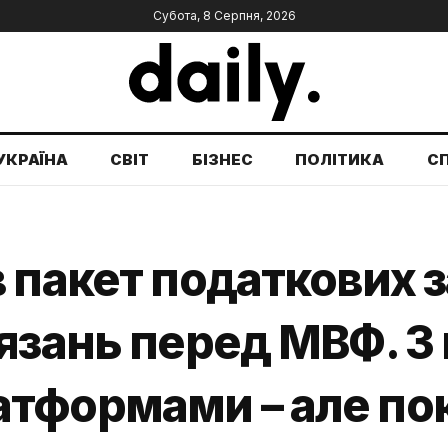
Субота, 8 Серпня, 2026
УКРАЇНА
СВІТ
БІЗНЕС
ПОЛІТИКА
С
 пакет податкових 
язань перед МВФ. З
тформами – але пок