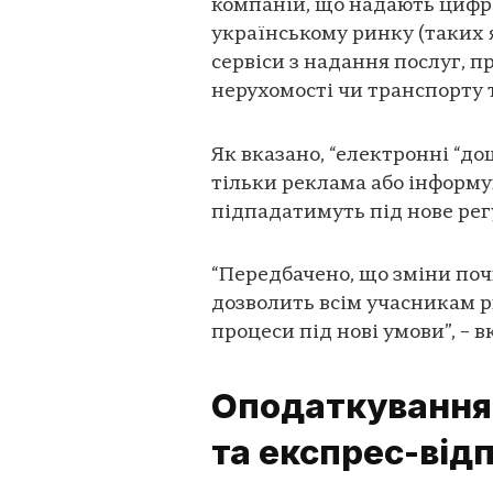
компаній, що надають цифро
українському ринку (таких як
сервіси з надання послуг, п
нерухомості чи транспорту 
Як вказано, “електронні “д
тільки реклама або інформу
підпадатимуть під нове рег
“Передбачено, що зміни почн
дозволить всім учасникам ри
процеси під нові умови”, – в
Оподаткування
та експрес-від