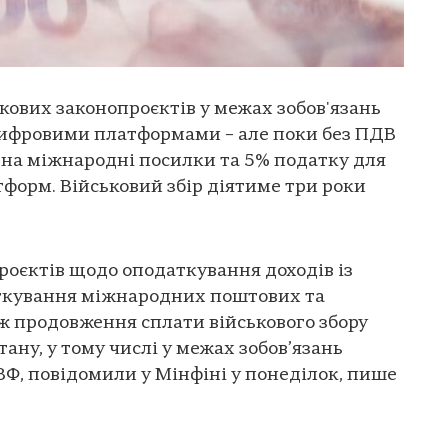
кових законопроєктів у межах зобов'язань
цифровими платформами – але поки без ПДВ
 на міжнародні посилки та 5% податку для
форм. Військовий збір діятиме три роки
роєктів щодо оподаткування доходів із
ткування міжнародних поштових та
ож продовження сплати військового збору
тану, у тому числі у межах зобов’язань
ВФ, повідомили у Мінфіні у понеділок, пише