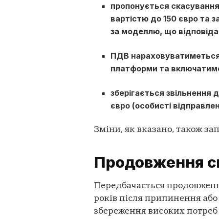
пропонується скасування 
вартістю до 150 євро та 
за моделлю, що відповіда
ПДВ нараховуватиметься н
платформи та включатиме
зберігається звільнення 
євро (особисті відправле
Зміни, як вказано, також за
Продовження сп
Передбачається продовження
років після припинення або
збереження високих потреб 