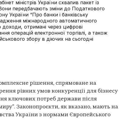
абінет міністрів України схвалив пакет із
 Вони передбачають зміни до Податкового
ону України “Про банки і банківську
вадження міжнародного автоматичного
о доходи, отримані через цифрові
ня операцій електронної торгівлі, а також
йськового збору в діючих на сьогодні
комплексне рішення, спрямоване на
рення рівних умов конкуренції для бізнесу
ння ключових потреб держави після
иру”. Законопроєкти, як вказано, мають на
вства України з нормами Європейського