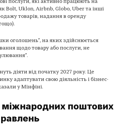
ві послуги, які активно працюють на
 Bolt, Uklon, Airbnb, Globo, Uber та інші
родажу товарів, надання в оренду
тощо).
ошки оголошень”, на яких здійснюється
вання щодо товару або послуги, не
улювання”.
уть діяти від початку 2027 року. Це
нку адаптувати свою діяльність і бізнес-
казали у Мінфіні.
 міжнародних поштових
правлень