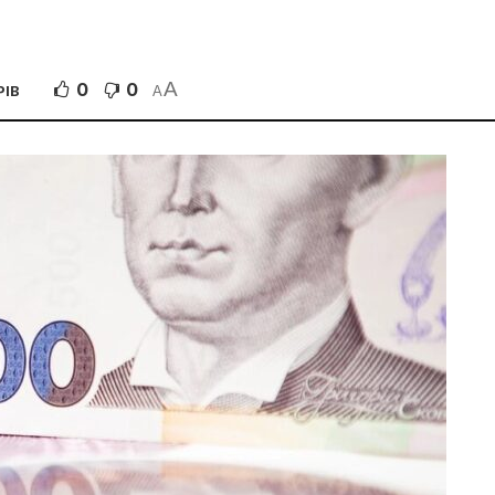
A
0
0
РІВ
A