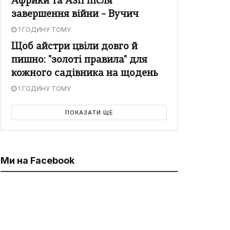
Африки та Азії після
завершення війни – Вучич
1 ГОДИНУ ТОМУ
Щоб айстри цвіли довго й
пишно: "золоті правила" для
кожного садівника на щодень
1 ГОДИНУ ТОМУ
ПОКАЗАТИ ЩЕ
Ми на Facebook