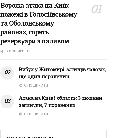
Ворожа атака на Київ:
пожежі в Голосіївському
та Оболонському
районах, горять
резервуари з паливом
0 ПОШИРИТИ
Вибух у Житомирі: загинув чоловік,
ще один поранений
0 ПОШИРИТИ
Атака на Київ і область: 3 людини
загинули, 7 поранених
0 ПОШИРИТИ