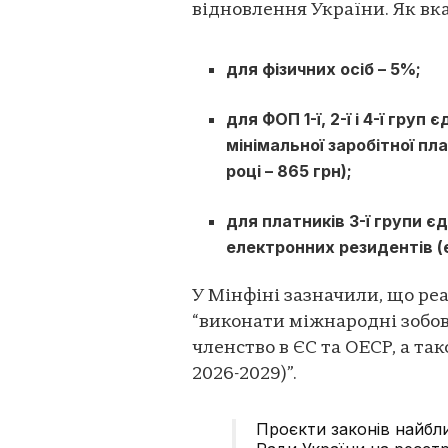
відновлення України. Як вка
для фізичних осіб – 5%;
для ФОП 1-ї, 2-ї і 4-ї гру
мінімальної заробітної пл
році – 865 грн);
для платників 3-ї групи є
електронних резидентів (е
У Мінфіні зазначили, що ре
“виконати міжнародні зобов
членство в ЄС та ОЕСР, а та
2026-2029)”.
Проєкти законів найбл