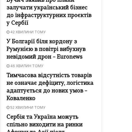
Вучич заявив про плани
залучати український бізнес
до інфраструктурних проєктів
у Сербії
42 ХВИЛИНИ ТОМУ
У Болгарії біля кордону з
Румунією в повітрі вибухнув
невідомий дрон – Euronews
46 ХВИЛИН ТОМУ
Тимчасова відсутність товарів
не означає дефіциту, логістика
адаптується до нових умов –
Коваленко
52 ХВИЛИНИ ТОМУ
Сербія та Україна можуть
спільно виходити на ринки