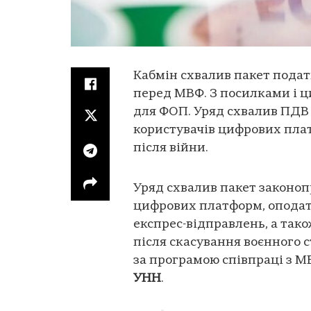
Кабмін схвалив пакет подат
перед МВФ. З посилками і 
для ФОП. Уряд схвалив ПДВ
користувачів цифрових плат
після війни.
Уряд схвалив пакет законоп
цифрових платформ, опода
експрес-відправлень, а так
після скасування воєнного с
за програмою співпраці з М
УНН
.