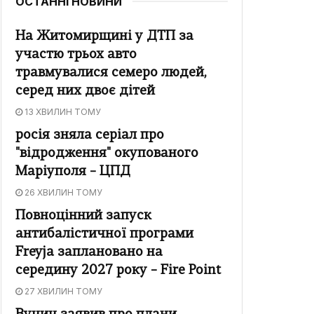
ОСТАННІ НОВИНИ
На Житомирщині у ДТП за
участю трьох авто
травмувалися семеро людей,
серед них двоє дітей
13 ХВИЛИН ТОМУ
росія зняла серіал про
"відродження" окупованого
Маріуполя – ЦПД
26 ХВИЛИН ТОМУ
Повноцінний запуск
антибалістичної програми
Freyja заплановано на
середину 2027 року – Fire Point
27 ХВИЛИН ТОМУ