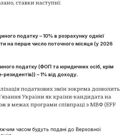
зано, ставки наступні:
п єдиного податку – 10% в розрахунку однієї
ати на перше число поточного місяця (у 2026
диного податку (ФОП та юридичних осіб, крім
-резидентів)) – 1% від доходу.
алізація податкових змін зокрема дозволить
’язання України як країни-кандидата на
кож в межах програми співпраці з МВФ (EFF
ижчим часом будуть подані до Верховної