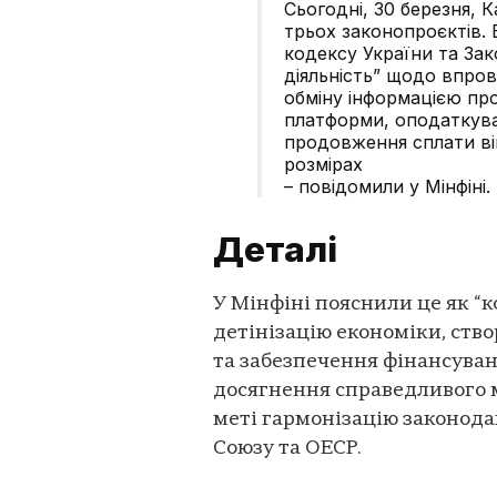
Сьогодні, 30 березня, К
трьох законопроєктів.
кодексу України та Зак
діяльність” щодо впро
обміну інформацією пр
платформи, оподаткуван
продовження сплати ві
розмірах
– повідомили у Мінфіні.
Деталі
У Мінфіні пояснили це як “
детінізацію економіки, ство
та забезпечення фінансува
досягнення справедливого м
меті гармонізацію законода
Союзу та ОЕСР.