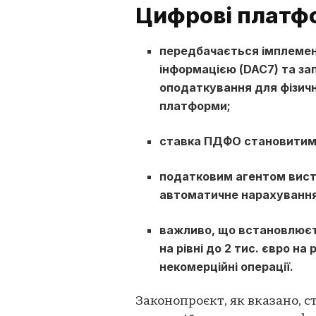
Цифрові платф
передбачається імплемен
інформацією (DAC7) та з
оподаткування для фізичн
платформи;
ставка ПДФО становитиме 
податковим агентом вист
автоматичне нарахування
важливо, що встановлюєт
на рівні до 2 тис. євро на
некомерційні операції.
Законопроєкт, як вказано, с