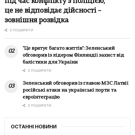
під час конфлікту з поліцією,
це не відповідає дійсності –
зовнішня розвідка
0 ПОШИРИТИ
"Це врятує багато життів": Зеленський
обговорив із лідером Фінляндії захист від
балістики для України
0 ПОШИРИТИ
Зеленський обговорив із главою МЗС Латвії
російські атаки на українські порти та
євроінтеграцію
0 ПОШИРИТИ
ОСТАННІ НОВИНИ