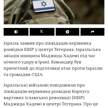
Ізраїль заявив про ліквідацію керівника
розвідки КВІР у центрі Тегерана. Ізраїльська
авіація знищила Маджида Хадемі під час
нічного удару в Ірані. Командир був
причетний до підготовки атак проти Ізраїлю
та громадян США.
Ізраїльські військові повідомили про
ліквідацію керівника розвідки Корпусу
вартових ісламської революції (КВІР)
Маджида Хадемі в центрі Тегерана. Про це