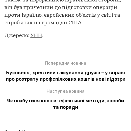
Також, за інформацією ізраїльської сторони,
він був причетний до підготовки операцій
проти Ізраїлю, єврейських об’єктів у світі та
спроб атак на громадян США.
Джерело:
УНН
.
Попередня новина
Буковель, хрестини і лікування друзів – у справі
про розтрату профспілкових коштів нові підозри
Наступна новина
Як позбутися клопів: ефективні методи, засоби
та поради