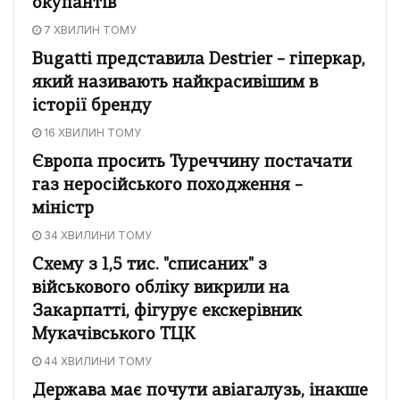
окупантів
7 ХВИЛИН ТОМУ
Bugatti представила Destrier – гіперкар,
який називають найкрасивішим в
історії бренду
16 ХВИЛИН ТОМУ
Європа просить Туреччину постачати
газ неросійського походження –
міністр
34 ХВИЛИНИ ТОМУ
Схему з 1,5 тис. "списаних" з
військового обліку викрили на
Закарпатті, фігурує екскерівник
Мукачівського ТЦК
44 ХВИЛИНИ ТОМУ
Держава має почути авіагалузь, інакше