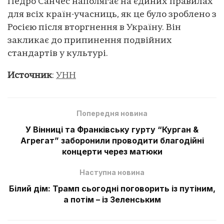
Педро Санчес наполягає на єдиних правилах
для всіх країн-учасниць, як це було зроблено з
Росією після вторгнення в Україну. Він
закликає до припинення подвійних
стандартів у культурі.
Источник
:
УНН
Попередня новина
У Вінниці та Франківську гурту “Курган &
Агрегат” заборонили проводити благодійні
концерти через матюки
Наступна новина
Білий дім: Трамп сьогодні поговорить із путіним,
а потім – із Зеленським