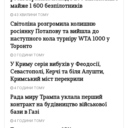
майже 1 600 безпілотників
43 ХВИЛИНИ ТОМУ
Світоліна розгромила колишню
росіянку Потапову та вийшла до
наступного кола турніру WTA 1000 у
Торонто
2 ГОДИНИ ТОМУ
У Криму серія вибухів у Феодосії,
Севастополі, Керчі та біля Алушти,
Кримський міст перекрили
4 ГОДИНИ ТОМУ
Рада миру Трампа уклала перший
контракт на будівництво військової
бази в Газі
4 ГОДИНИ ТОМУ