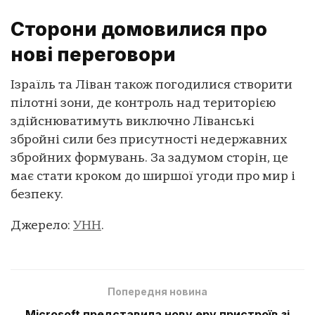
Сторони домовилися про
нові переговори
Ізраїль та Ліван також погодилися створити
пілотні зони, де контроль над територією
здійснюватимуть виключно Ліванські
збройні сили без присутності недержавних
збройних формувань. За задумом сторін, це
має стати кроком до ширшої угоди про мир і
безпеку.
Джерело:
УНН
.
Попередня новина
Microsoft представила нову еру пристроїв зі