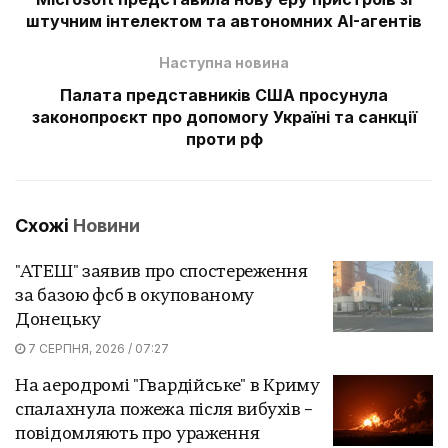
штучним інтелектом та автономних AI-агентів
Наступна новина
Палата представників США просунула
законопроєкт про допомогу Україні та санкції
проти рф
Схожі
Новини
"АТЕШ" заявив про спостереження
за базою фсб в окупованому
Донецьку
7 СЕРПНЯ, 2026 / 07:27
На аеродромі "Гвардійське" в Криму
спалахнула пожежа після вибухів –
повідомляють про ураження