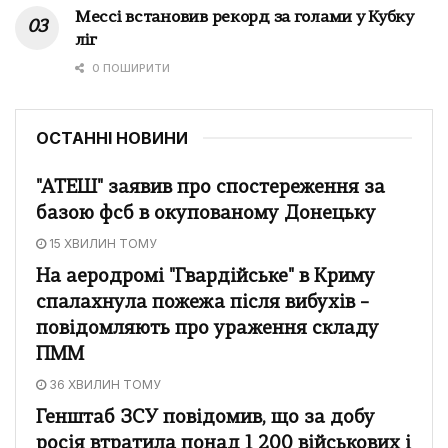
Мессі встановив рекорд за голами у Кубку
ліг
0 ПОШИРИТИ
ОСТАННІ НОВИНИ
"АТЕШ" заявив про спостереження за
базою фсб в окупованому Донецьку
15 ХВИЛИН ТОМУ
На аеродромі "Гвардійське" в Криму
спалахнула пожежа після вибухів –
повідомляють про ураження складу
ПММ
36 ХВИЛИН ТОМУ
Генштаб ЗСУ повідомив, що за добу
росія втратила понад 1 200 військових і