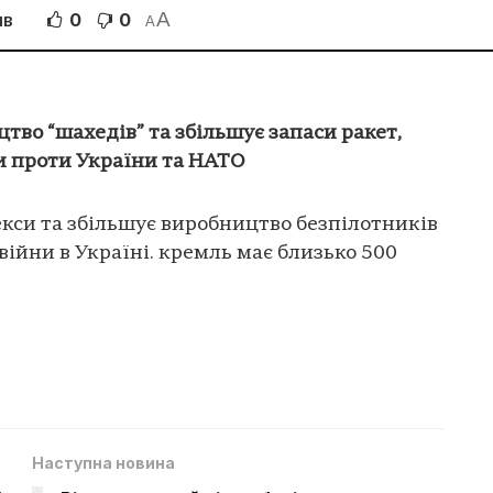
A
0
0
ІВ
A
тво “шахедів” та збільшує запаси ракет,
и проти України та НАТО
екси та збільшує виробництво безпілотників
війни в Україні. кремль має близько 500
Наступна новина