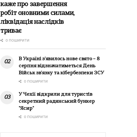
каже про завершення
робіт оновними силами,
ліквідація наслідків
триває
0 ПОШИРИТИ
В Україні з'явилось нове свято – 8
серпня відзначатиметься День
Військ зв'язку та кібербезпеки ЗСУ
0 ПОШИРИТИ
У Чехії відкрили для туристів
секретний радянський бункер
"Ясир"
0 ПОШИРИТИ