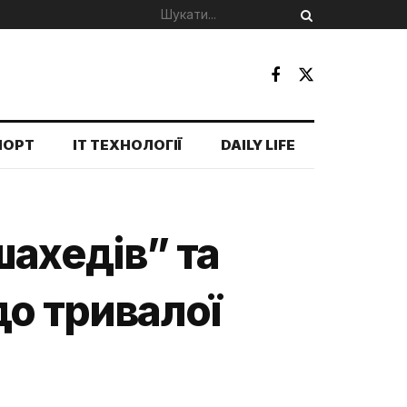
ПОРТ
IT ТЕХНОЛОГІЇ
DAILY LIFE
шахедів” та
до тривалої