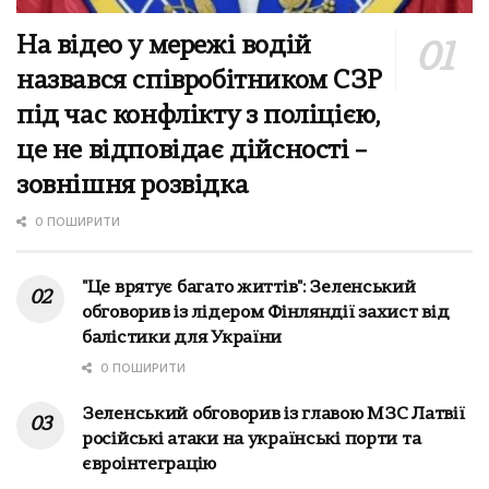
На відео у мережі водій
назвався співробітником СЗР
під час конфлікту з поліцією,
це не відповідає дійсності –
зовнішня розвідка
0 ПОШИРИТИ
"Це врятує багато життів": Зеленський
обговорив із лідером Фінляндії захист від
балістики для України
0 ПОШИРИТИ
Зеленський обговорив із главою МЗС Латвії
російські атаки на українські порти та
євроінтеграцію