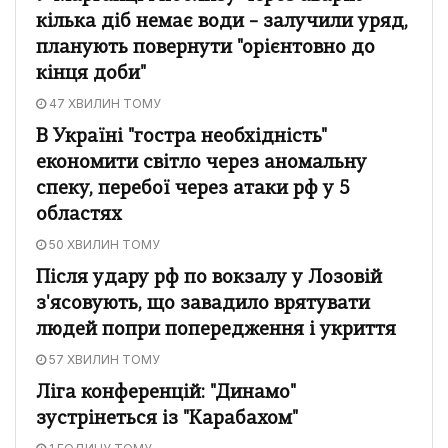
кілька діб немає води – залучили уряд,
планують повернути "орієнтовно до
кінця доби"
47 ХВИЛИН ТОМУ
В Україні "гостра необхідність"
економити світло через аномальну
спеку, перебої через атаки рф у 5
областях
50 ХВИЛИН ТОМУ
Після удару рф по вокзалу у Лозовій
з'ясовують, що завадило врятувати
людей попри попередження і укриття
57 ХВИЛИН ТОМУ
Ліга конференцій: "Динамо"
зустрінеться із "Карабахом"