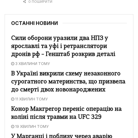
0 ПОШИРИТИ
ОСТАННІ НОВИНИ
Сили оборони уразили два НПЗ у
ярославлі та уфі і ретранслятори
дронів рф – Генштаб розкрив деталі
3 ХВИЛИНИ ТОМУ
В Україні викрили схему незаконного
сурогатного материнства, що призвела
до смерті двох новонароджених
11 ХВИЛИН ТОМУ
Конор Макгрегор переніс операцію на
коліні після травми на UFC 329
19 ХВИЛИН ТОМУ
У Марганці і поблизу через аварію