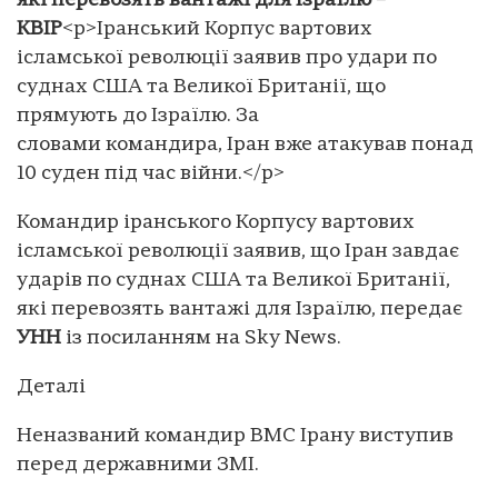
які перевозять вантажі для Ізраїлю –
КВІР
<p>Іранський Корпус вартових
ісламської революції заявив про удари по
суднах США та Великої Британії, що
прямують до Ізраїлю. За
словами командира, Іран вже атакував понад
10 суден під час війни.</p>
Командир іранського Корпусу вартових
ісламської революції заявив, що Іран завдає
ударів по суднах США та Великої Британії,
які перевозять вантажі для Ізраїлю, передає
УНН
із посиланням на Sky News.
Деталі
Неназваний командир ВМС Ірану виступив
перед державними ЗМІ.