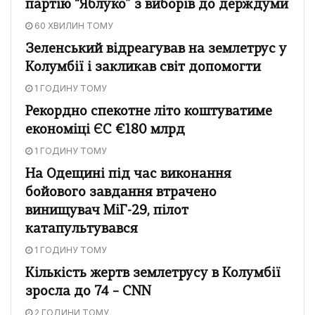
партію “Яблуко” з виборів до держдуми
60 ХВИЛИН ТОМУ
Зеленський відреагував на землетрус у
Колумбії і закликав світ допомогти
1 ГОДИНУ ТОМУ
Рекордно спекотне літо коштуватиме
економіці ЄС €180 млрд
1 ГОДИНУ ТОМУ
На Одещині під час виконання
бойового завдання втрачено
винищувач МіГ-29, пілот
катапультувався
1 ГОДИНУ ТОМУ
Кількість жертв землетрусу в Колумбії
зросла до 74 – CNN
2 ГОДИНИ ТОМУ