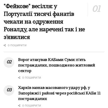
"Фейкове" весілля: у
Португалії тисячі фанатів
чекали на одруження
Роналду, але наречені так і не
з'явилися
0 ПОШИРИТИ
Ворог атакував КАБами Суми: п'ять
постраждалих, пошкоджено житловий
сектор
0 ПОШИРИТИ
Харків зазнав масованого удару рф, у
Запоріжжі і районі через російські КАБи 11
постраждалих
0 ПОШИРИТИ