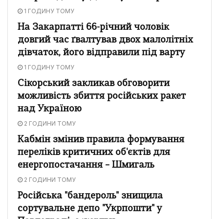
1 ГОДИНУ ТОМУ
На Закарпатті 66-річний чоловік
довгий час ґвалтував двох малолітніх
дівчаток, його відправили під варту
1 ГОДИНУ ТОМУ
Сікорський закликав обговорити
можливість збиття російських ракет
над Україною
2 ГОДИНИ ТОМУ
Кабмін змінив правила формування
переліків критичних об'єктів для
енергопостачання – Шмигаль
2 ГОДИНИ ТОМУ
Російська "бандероль" знищила
сортувальне депо "Укрпошти" у