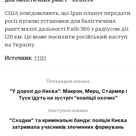
для балістичних ракет – Reuters
США повідомляють, що Іран планує передати
росії пускові установки для балістичних
ракет малої дальності Fath-360 з радіусом дії
120 км. Це може посилити російський наступ
на Україну.
Источник
:
УНН
Попередня новина
“У дорозі до Києва”: Макрон, Мерц, Стармер і
Туск їдуть на зустріч “коаліції охочих”
Наступна новина
“Сходки” та кримінальні банди: поліція Києва
затримала учасників злочинних формувань