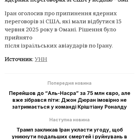
ядерних переговорах зі США у неділю – ЗМІ
Іран оголосив про припинення ядерних
переговорів зі США, які мали відбутися 15
червня 2025 року в Омані. Рішення було
прийнято
після ізраїльських авіаударів по Ірану.
Источник
:
УНН
Попередня новина
Перейшов до “Аль-Насра” за 75 млн євро, але
вже зібрався піти: Джон Дюран імовірно не
затримається у команді Кріштіану Роналду
Наступна новина
Трамп закликав Іран укласти угоду, щоб
уникнути подальших смертей і руйнувань в